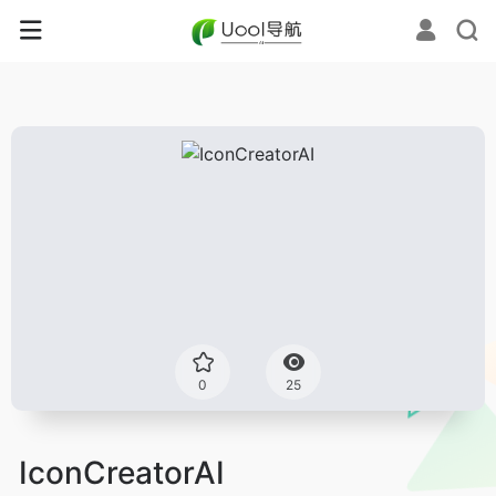
0
25
IconCreatorAI