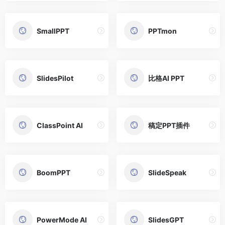
SmallPPT
PPTmon
SlidesPilot
比格AI PPT
ClassPoint AI
稿定PPT插件
BoomPPT
SlideSpeak
PowerMode AI
SlidesGPT