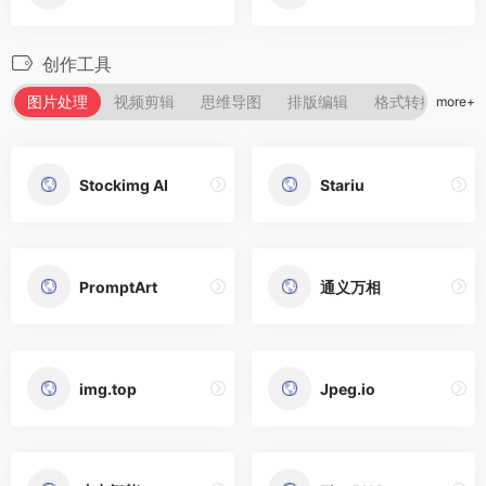
创作工具
图片处理
视频剪辑
思维导图
排版编辑
格式转换
字
more+
Stockimg AI
Stariu
PromptArt
通义万相
img.top
Jpeg.io