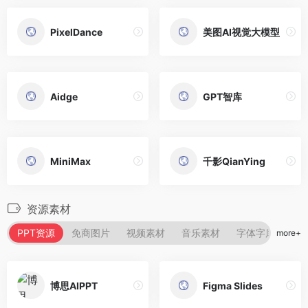
PixelDance
美图AI视觉大模型
Aidge
GPT智库
MiniMax
千影QianYing
资源素材
PPT资源
免商图片
视频素材
音乐素材
字体字库
剧
more+
博思AIPPT
Figma Slides