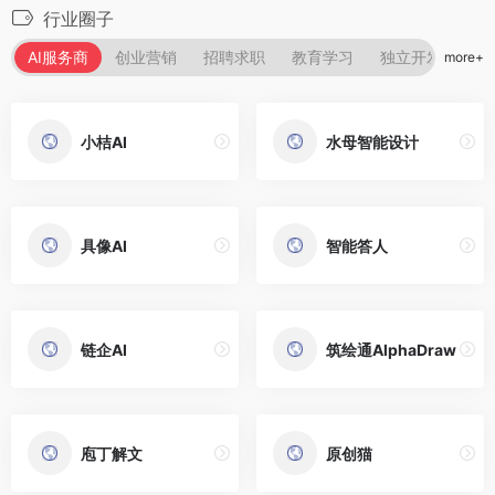
行业圈子
AI服务商
创业营销
招聘求职
教育学习
独立开发
生
more+
小桔AI
水母智能设计
具像AI
智能答人
链企AI
筑绘通AlphaDraw
庖丁解文
原创猫