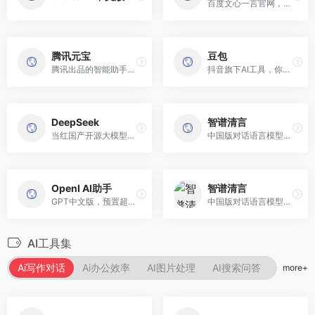
百度文心一言官网，欢迎体验。
腾讯元宝
豆包
腾讯出品的智能助手，已接入DeepSeek
抖音旗下AI工具，你的智能助手。
DeepSeek
智谱清言
当红国产开源大模型DeepSeek
中国版对话语言模型，与GLM大模型进行对话。
OpenI AI助手
智谱清言
GPT中文版，预置超多文案及绘画Prompt
中国版对话语言模型，与GLM大模型进行对话。
AI工具集
Ai写作对话
Ai办公效率
AI图片处理
AI搜索问答
Ai绘画
more+