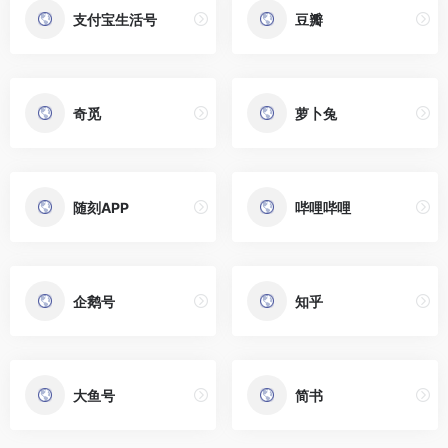
支付宝生活号
豆瓣
奇觅
萝卜兔
随刻APP
哔哩哔哩
企鹅号
知乎
大鱼号
简书