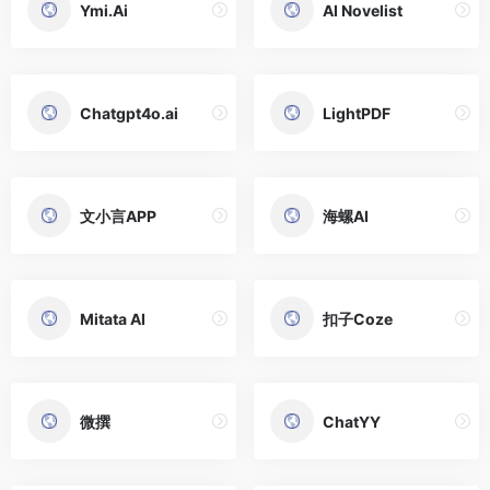
Ymi.Ai
AI Novelist
Chatgpt4o.ai
LightPDF
文小言APP
海螺AI
Mitata AI
扣子Coze
微撰
ChatYY