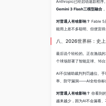
Anthropic已经启动退款
Gemini 3 Flash三模型融合
，
对普通人有啥影响？
Fabl
能用上差不多聪明、但便宜得
八、2026世界杯：史
最后说个轻松的。正在激战的20
个球场部署了智能足球、16
AI不仅辅助裁判判罚越位、
率、防守漏洞——AI全给你
对普通人有啥影响？
你看到的
越来越少，因为AI不会漏看