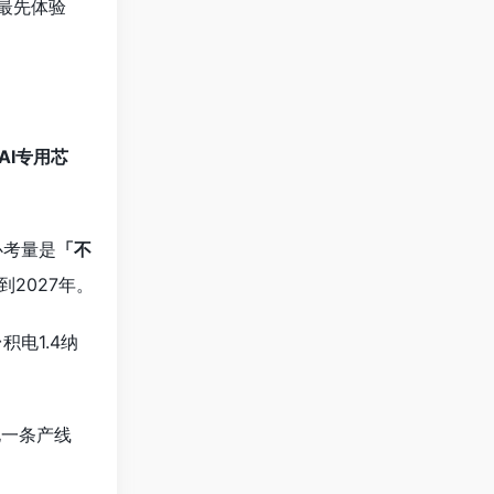
最先体验
AI专用芯
心考量是
「不
2027年。
积电1.4纳
电一条产线