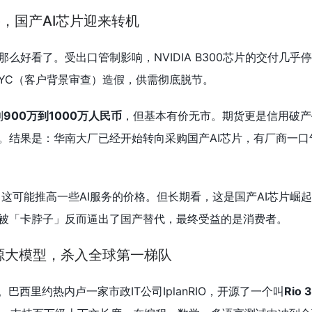
裂，国产AI芯片迎来转机
么好看了。受出口管制影响，NVIDIA B300芯片的交付几乎
KYC（客户背景审查）造假，供需彻底脱节。
到
900万到1000万人民币
，但基本有价无市。期货更是信用破产
。结果是：华南大厂已经开始转向采购国产AI芯片，有厂商一口
这可能推高一些AI服务的价格。但长期看，这是国产AI芯片崛
被「卡脖子」反而逼出了国产替代，最终受益的是消费者。
源大模型，杀入全球第一梯队
巴西里约热内卢一家市政IT公司IplanRIO，开源了一个叫
Rio 