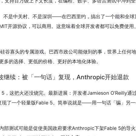
参数，支持百万级上下文长度，在编程、数学、多语言测试中冲到
谷、不是中关村、不是深圳——在巴西里约，搞出了一个能和全球
MIT开源协议，可以商用。这意味着全球开发者都可以免费使用
是硅谷寡头的专属游戏。巴西市政公司能做到的事，世界上任何
更多的选择、更低的价格、更好的本地化体验。
 5风波继续：被「一句话」复现，Anthropic开始退款
e 5，这把火还没烧完。最新进展：开发者Jamieson O’Reilly通
复现了一个轻量版Fable 5。简单说就是——用一句话「骗」另
测试可能是促使美国政府要求Anthropic下架Fable 5的导