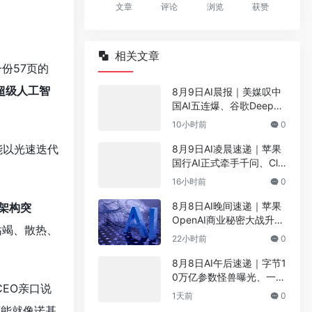
文章
评论
浏览
获赞
相关文章
一份57页的
超级人工智
8月9日AI晨报｜美媒叹中
国AI五连爆、谷歌DeepMi
nd大地震、AI首次设计出
10小时前
0
活病毒、OpenAI统一插件
标准——8件大事看懂AI圈
能以光速迭代
8月9日AI凌晨速递｜苹果
国行AI正式牵手千问、Cla
ude Code 8·14默认放
16小时前
0
权、寒武纪净利翻倍、宇
树IPO倒计时——8件大事
8月8日AI晚间速递｜苹果
新架构突
看懂AI圈
OpenAI商业秘密大战升
枯竭、散热、
级、Anthropic签100亿美
22小时前
0
元算力大单、Meta再罚5.
67亿、微信朋友圈AI新功
8月8日AI午后速递｜字节1
能内测
0万亿参数怪兽曝光、一封
CEO亲口说
邮件劫持五大AI浏览器、A
1天前
0
MD买下”模型即芯片”公
可能就像诺基