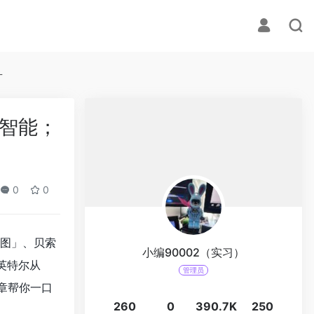
一
级智能；
0
0
线图」、贝索
小编90002（实习）
英特尔从
管理员
文章帮你一口
260
0
390.7K
250