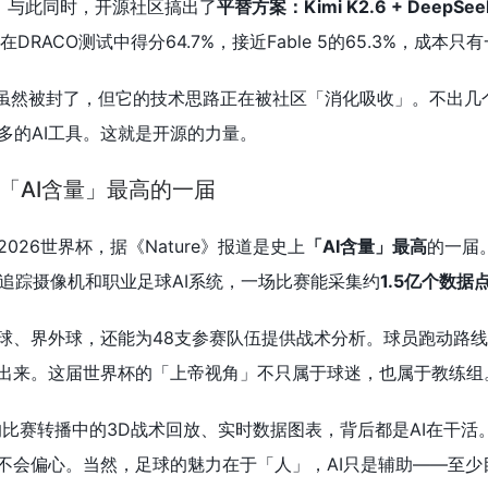
程序。与此同时，开源社区搞出了
平替方案：Kimi K2.6 + DeepSeek
在DRACO测试中得分64.7%，接近Fable 5的65.3%，成本只
e 5虽然被封了，但它的技术思路正在被社区「消化吸收」。不出
多的AI工具。这就是开源的力量。
上「AI含量」最高的一届
26世界杯，据《Nature》报道是史上
「AI含量」最高
的一届。
台追踪摄像机和职业足球AI系统，一场比赛能采集约
1.5亿个数据
手球、界外球，还能为48支参赛队伍提供战术分析。球员跑动路
标出来。这届世界杯的「上帝视角」不只属于球迷，也属于教练组
比赛转播中的3D战术回放、实时数据图表，背后都是AI在干活
、不会偏心。当然，足球的魅力在于「人」，AI只是辅助——至少