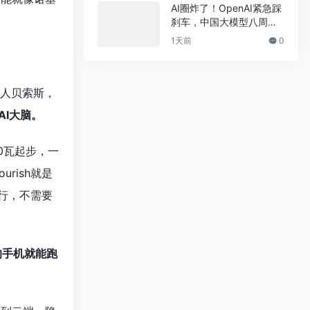
司、小米挖来字节机器人
AI圈炸了！OpenAI紧急踩
一号位——8件大事看懂AI
刹车，中国大模型八周五
圈
连发，视频模型也登顶了
1天前
0
创始人贝索斯，
AI大脑。
0瓦起步，一
rish就是
行，不需要
的手机就能跑