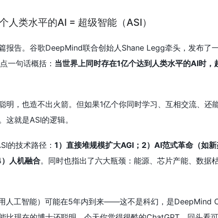
人类水平的AI = 超级智能（ASI）
告。谷歌DeepMind联合创始人Shane Legg牵头，发布了
观点一句话概括：
当世界上同时存在1亿个达到人类水平的AI时，
聪明，也造不出火箭。但如果1亿个你同时学习、互相交流、还
这就是ASI的逻辑。
SI的技术路径：
1）直接堆规模扩大AGI；2）AI范式革命（如
4）人机融合
。同时也指出了六大瓶颈：能源、芯片产能、数据
通用人工智能）可能在5年内到来——这不是科幻，是DeepMind 
能比现在的博士还聪明，今天你觉得很酷的ChatGPT，回头看