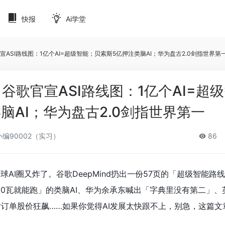
快报
Ai学堂
官宣ASI路线图：1亿个AI=超级智能；贝索斯5亿押注类脑AI；华为盘古2.0剑指世界第
｜谷歌官宣ASI路线图：1亿个AI=超
脑AI；华为盘古2.0剑指世界第一
编90002（实习）
86
球AI圈又炸了。谷歌DeepMind扔出一份57页的「超级智能路
50瓦就能跑」的类脑AI、华为余承东喊出「字典里没有第二」、
颗芯片订单股价狂飙……如果你觉得AI发展太快跟不上，别急，这篇