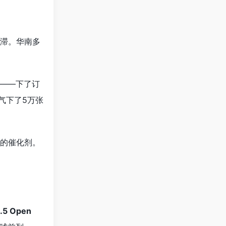
停滞。华南多
——下了订
气下了5万张
起的催化剂。
3.5 Open