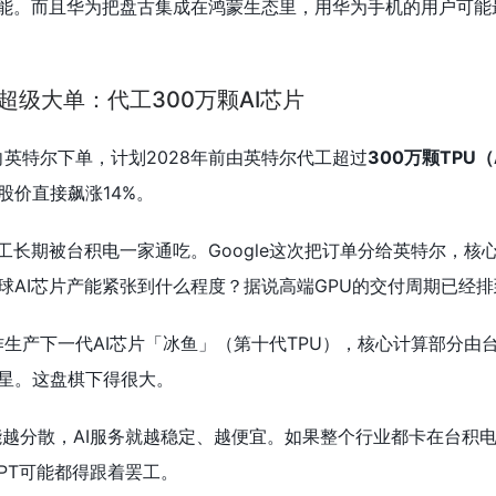
功能。而且华为把盘古集成在鸿蒙生态里，用华为手机的用户可能
e超级大单：代工300万颗AI芯片
e向英特尔下单，计划2028年前由英特尔代工超过
300万颗TPU（
股价直接飙涨14%。
工长期被台积电一家通吃。Google这次把订单分给英特尔，核
球AI芯片产能紧张到什么程度？据说高端GPU的交付周期已经排到
作生产下一代AI芯片「冰鱼」（第十代TPU），核心计算部分由台
星。这盘棋下得很大。
越分散，AI服务就越稳定、越便宜。如果整个行业都卡在台积
GPT可能都得跟着罢工。