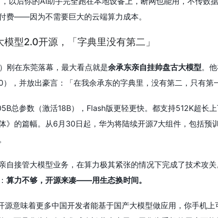
，以后你的AI助手完全跑在本地设备上，断网也能用，不传数
付费——因为不需要巨大的云端算力成本。
模型2.0开源，「字典里没有第二」
26）刚在东莞落幕，最大看点就是
余承东亲自挂帅盘古大模型
。他
gu 2.0），并放出豪言：「在我余承东的字典里，没有第二，只有第
05B总参数（激活18B），Flash版更轻更快。都支持512K超长
体》的篇幅。从6月30日起，华为将陆续开源7大组件，包括预
。
亲自接管大模型业务，在算力极其紧张的情况下完成了技术攻关
：
算力不够，开源来凑——用生态换时间。
0开源意味着更多中国开发者能基于国产大模型做应用，你手机上