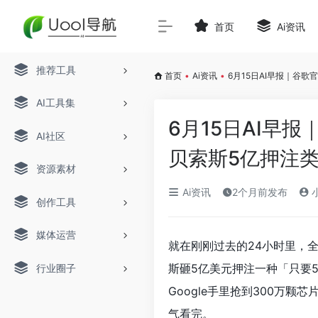
首页
Ai资讯
推荐工具
首页
•
Ai资讯
•
6月15日AI早报｜谷歌
AI工具集
6月15日AI早报
AI社区
贝索斯5亿押注类
资源素材
Ai资讯
2个月前发布
小
创作工具
媒体运营
就在刚刚过去的24小时里，全
斯砸5亿美元押注一种「只要
行业圈子
Google手里抢到300万
气看完。