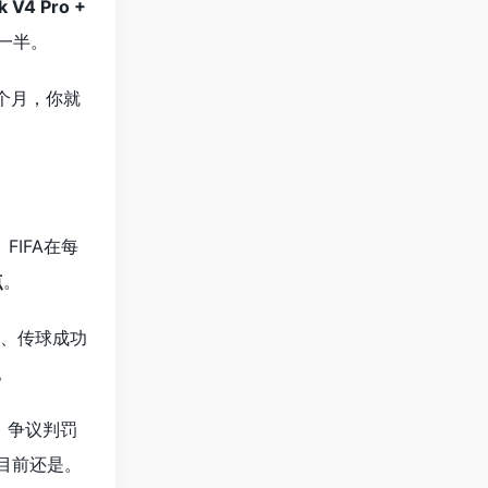
 V4 Pro +
有一半。
几个月，你就
FIFA在每
点
。
线、传球成功
。
。争议判罚
目前还是。