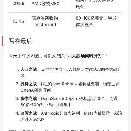
AI内存分层破解算力
09:56
AMD收购MEXT
瓶颈
高通洽谈收购
80-100亿美元，半导
10:46
Tenstorrent
体大整合
写在最后
今天下午的AI圈，可以总结为”
四大战场同时开打
“：
入口之战
：支付宝”阿宝”加入战局，对话式AI助手大战升
级
具身之战
：阿里Qwen-Robot + 各种融资潮，物理世界
OpenAI赛道开闸
资本之战
：DeepSeek 500亿 + 硅基流动20亿 + 高通
80亿-100亿，钱在加速集中
监管之战
：Anthropic赴白宫谈判，Meta内部爆雷，AI治
理进入深水区