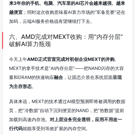
来3年你的手机、电脑、汽车里的AI芯片会越来越强、越来
越便宜
；同时这次收购意味着AI算力市场的”军备竞赛”还在
加码，云端AI服务价格战有望继续打下去。
六、AMD完成对MEXT收购：用”内存分层”
破解AI算力瓶颈
今天上午
AMD正式官宣完成对初创企业MEXT的并购
。
MEXT的拿手技术是”AI内存分层”——把NAND闪存的大容
量和DRAM的快速响应
融合
，让固态介质在系统层面
呈现
为主存形态
。
具体来说，MEXT的技术通过AI模型预测即将被调用的数据
页，把”冷数据”自动下沉到便宜的NAND，把”热数据”提前
加载到高速内存池。
对上层业务完全透明，应用不用改一
行代码
就能享受到等效扩展的内存空间。