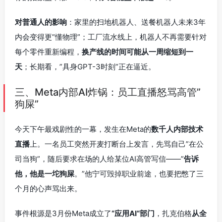
对普通人的影响
：家里的扫地机器人、送餐机器人未来3年
内会变得更”懂物理”；工厂流水线上，机器人不再需要针对
每个零件重新编程，
换产线的时间可能从一周缩短到一
天
；长期看，”具身GPT-3时刻”正在逼近。
三、Meta内部AI炸锅：员工直播怒骂高管”
狗屎”
今天下午最戏剧性的一幕，发生在Meta的
数千人内部技术
直播
上。一名员工突然开麦打断台上发言，先骂自己”在公
司当狗”，随后要求在场的人给某位AI高管写信——”
告诉
他，他是一坨狗屎
。”他宁可毁掉职业前途，也要把憋了三
个月的心声骂出来。
事件根源是3月份Meta成立了
“应用AI”部门
，扎克伯格
从全