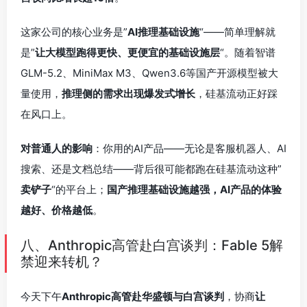
这家公司的核心业务是”
AI推理基础设施
“——简单理解就
是”
让大模型跑得更快、更便宜的基础设施层
“。随着智谱
GLM-5.2、MiniMax M3、Qwen3.6等国产开源模型被大
量使用，
推理侧的需求出现爆发式增长
，硅基流动正好踩
在风口上。
对普通人的影响
：你用的AI产品——无论是客服机器人、AI
搜索、还是文档总结——背后很可能都跑在硅基流动这种”
卖铲子
“的平台上；
国产推理基础设施越强，AI产品的体验
越好、价格越低
。
八、Anthropic高管赴白宫谈判：Fable 5解
禁迎来转机？
今天下午
Anthropic高管赴华盛顿与白宫谈判
，协商
让