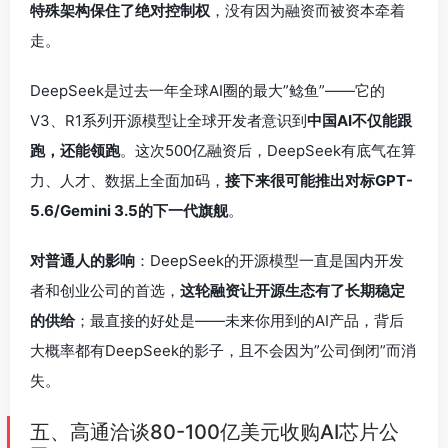
特殊架构保住了绝对控制权
，没有因为融资而被资本牵着
走。
DeepSeek是过去一年全球AI圈的最大”鲶鱼”——它的
V3、R1系列开源模型让全球开发者意识到
中国AI不仅能跟
跑，还能领跑
。这次500亿融资后，DeepSeek有底气在算
力、人才、数据上全面加码，
接下来很可能推出对标GPT-
5.6/Gemini 3.5的下一代旗舰
。
对普通人的影响
：DeepSeek的开源模型一直是国内开发
者和创业公司的首选，
这轮融资让开源生态有了长期稳定
的供给
；最直接的好处是——未来你用到的AI产品，背后
大概率都有DeepSeek的影子，且不会因为”公司倒闭”而消
失。
五、高通洽谈80-100亿美元收购AI芯片公