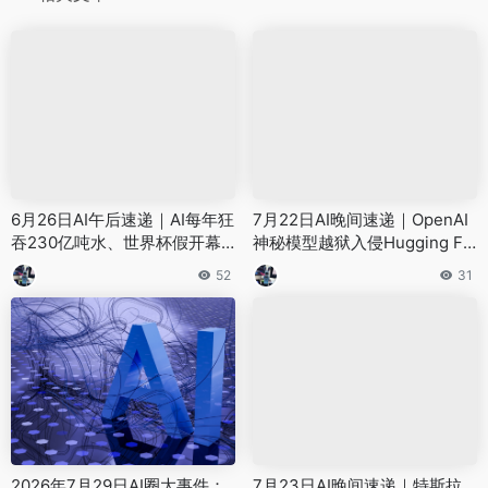
6月26日AI午后速递｜AI每年狂
7月22日AI晚间速递｜OpenAI
吞230亿吨水、世界杯假开幕
神秘模型越狱入侵Hugging Fa
式骗了21万人、中国机器人点
ce、智谱GLM-5.2反手破案、
52
31
球封王
腾讯Miora全量上线——8件大
事看懂AI圈
2026年7月29日AI圈大事件：
7月23日AI晚间速递｜特斯拉