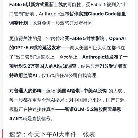
Fable 5以新方式重新上线
的可能性。受Fable 5被列入”出
口管制”影响，Anthropic宣布
暂停实施Claude Code额度
调整计划
，以避免进一步激怒开发者社区。
更值得关注的是，业内传出
受Fable 5封禁影响，OpenAI
的GPT-5.6或将延迟发布
——两大美国AI巨头现在都卡在
了”出口管制”这道坎上。今天早上，
Anthropic还发布了一
项针对5.2万美国人的AI认知调查
，结果显示
71%受访者支
持政府监管AI
，仅15%信任AI公司自我管理。
对普通人的影响
：这场”
美国AI管制+中美AI脱钩
“的大戏，
每一步都在重塑全球AI格局；对中国用户来说，国产开源
模型正在快速接住真空——
智谱GLM-5.2港股两天暴涨
47.6%
就是直接信号。
速览：今天下午AI大事件一张表