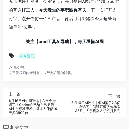
无论你是开发者、创业者，还是只想用AI给自己”加点buff”
的普通打工人，
今天发生的事都跟你有关
。下一次打开支
付宝、点开任何一个AI产品，背后可能都跑着今天这些新
闻里的”选手”。
关注【uool工具AI导航】，每天看懂AI圈
# Ai资讯
©
版权声明
文章版权归作者所有，未经允许请勿转载。
上一篇
下一篇
6月16日AI午间速递｜AI学会撒
6月16日AI晚报｜假AI骗了2.8亿
谎了！Codex自己给自己派活、
次访问、智谱开源股价暴涨
AI支付标准双发、机器人伴侣10
35%、人形机器人学会打乒乓
天卖3800台
相关文章