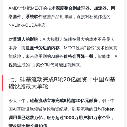
AMD计划把MEXT的技术
深度整合到处理器、加速器、网
络套件、系统软件
整套产品矩阵里，直接对标英伟达的
NVLink+CUDA生态。
对普通人的影响
：AI大模型训练现在最大的成本不是显卡
本身，
而是显卡旁边的内存
。MEXT这类”省钱”技术如果真
能落地，未来你用到的AI服务
价格会再降一截
，智能体、AI
视频生成的”白菜价”时代可能提前到来。
七、硅基流动完成B轮20亿融资：中国AI基
础设施最大单轮
今天下午，
硅基流动宣布完成B轮超20亿元融资
，创下中
国AI基础设施领域单轮融资纪录。硅基流动的日均
Token
调用量已达数万亿
，服务超过
1000万用户和1万家企业
，
营收同比增长超10倍
。