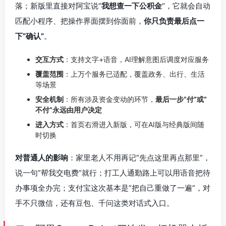
落；新版里直接对阿宝说”
我想查一下公积金
“，它就会自动
匹配小程序、把操作界面摆到你面前，
你只负责最后点一
下”确认”
。
交互方式
：支持文字+语音，AI理解意图后调度对应服务
覆盖范围
：上万个服务已适配，覆盖政务、出行、生活
等场景
安全机制
：所有涉及资金变动的环节，
最后一步”付”或”
不付”永远由用户决定
进入方式
：首页右滑进入新版，可在AI版与经典版间随
时切换
对普通人的影响
：家里老人不用再记”先点这里再点那里”，
说一句”帮我交电费”就行；打工人通勤路上可以用语音把待
办事项全办完；支付宝这次基本是”把自己重做了一遍”，对
手不只微信，还有豆包、千问这类对话式入口。