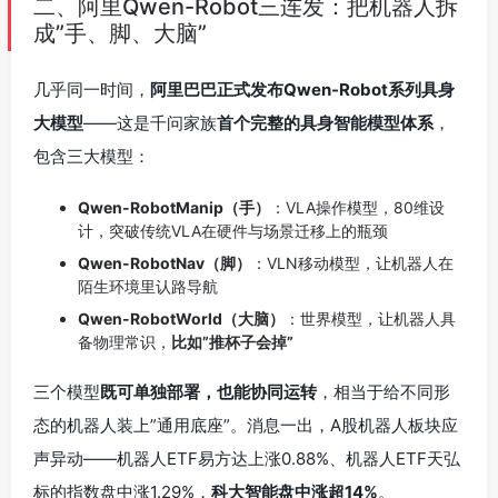
二、阿里Qwen-Robot三连发：把机器人拆
成”手、脚、大脑”
几乎同一时间，
阿里巴巴正式发布Qwen-Robot系列具身
大模型
——这是千问家族
首个完整的具身智能模型体系
，
包含三大模型：
Qwen-RobotManip（手）
：VLA操作模型，80维设
计，突破传统VLA在硬件与场景迁移上的瓶颈
Qwen-RobotNav（脚）
：VLN移动模型，让机器人在
陌生环境里认路导航
Qwen-RobotWorld（大脑）
：世界模型，让机器人具
备物理常识，
比如”推杯子会掉”
三个模型
既可单独部署，也能协同运转
，相当于给不同形
态的机器人装上”通用底座”。消息一出，A股机器人板块应
声异动——机器人ETF易方达上涨0.88%、机器人ETF天弘
标的指数盘中涨1.29%，
科大智能盘中涨超14%
。