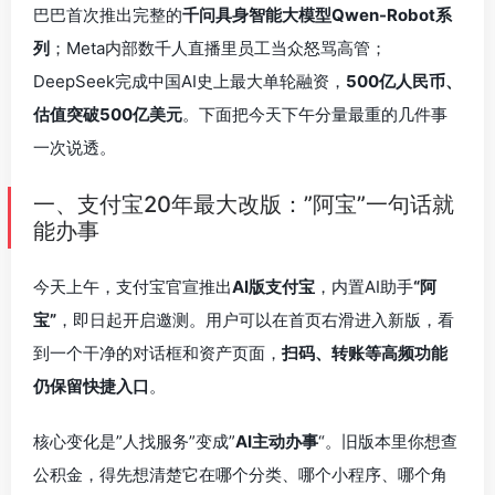
巴巴首次推出完整的
千问具身智能大模型Qwen-Robot系
列
；Meta内部数千人直播里员工当众怒骂高管；
DeepSeek完成中国AI史上最大单轮融资，
500亿人民币、
估值突破500亿美元
。下面把今天下午分量最重的几件事
一次说透。
一、支付宝20年最大改版：”阿宝”一句话就
能办事
今天上午，支付宝官宣推出
AI版支付宝
，内置AI助手
“阿
宝”
，即日起开启邀测。用户可以在首页右滑进入新版，看
到一个干净的对话框和资产页面，
扫码、转账等高频功能
仍保留快捷入口
。
核心变化是”人找服务”变成”
AI主动办事
“。旧版本里你想查
公积金，得先想清楚它在哪个分类、哪个小程序、哪个角