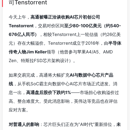
司Tenstorrent
今天上午，
高通被曝正洽谈收购AI芯片初创公司
Tenstorrent
，交易对价区间
至少80-100亿美元（约540-
676亿人民币）
，相较Tenstorrent上一轮估值（约26亿美
元）存在大幅溢价。Tenstorrent成立于2016年，由
半导体
传奇人物Jim Keller
领导（他曾参与苹果A4/A5、AMD
Zen、特斯拉FSD芯片架构设计）。
如果交易完成，高通将大幅扩充
AI与数据中心芯片产品
线
，从手机SoC霸主向数据中心AI芯片市场正式进发。消
息一出，
高通盘后股价下跌约1%
——市场担心收购溢价过
高、整合难度大。受此消息影响，英伟达等竞品也在评估
应对方案。
对普通人的影响
：芯片巨头们正在为”AI时代”重新排位，
未