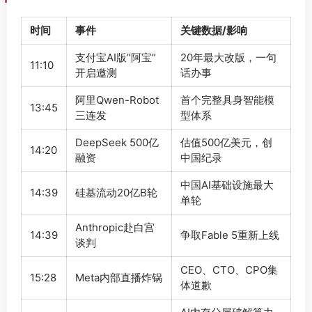
时间
事件
关键数据/影响
支付宝AI版”阿宝”
20年最大改版，一句
11:10
开启邀测
话办事
阿里Qwen-Robot
首个完整具身智能模
13:45
三连发
型体系
DeepSeek 500亿
估值500亿美元，创
14:20
融资
中国纪录
中国AI基础设施最大
14:39
硅基流动20亿B轮
单轮
Anthropic赴白宫
14:39
争取Fable 5重新上线
谈判
CEO、CTO、CPO集
15:28
Meta内部直播炸锅
体道歉