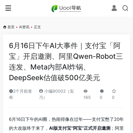
首页
•
Ai资讯
•
正文
6月16日下午AI大事件｜支付宝「阿
宝」开启邀测、阿里Qwen-Robot三
连发、Meta内部AI炸锅、
DeepSeek估值破500亿美元
2个月前发
小编90002（实
布
习）
165
0
0
6月16日下午的AI圈，热闹得像在过年——支付宝憋了20年
的大改版终于来了，
AI版支付宝”阿宝”正式开启邀测
；阿里