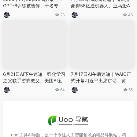
GPT-6训练被暂停、千名专家
豪掷58亿造机器人、亚马逊AG
联名“踩刹车”、国产AI底座加速
I部门裁员、前豆包大佬创业做
23
46
崛起
AI操作系统——8件大事看懂AI
圈
6月21日AI下午速递｜强化学习
7月17日AI午后速递｜WAIC正
之父联手游戏教父、美团AI五
式开幕习近平出席讲话、黄仁
连炸场、Token补贴战揭秘：
勋定义物理AI新时代、全球首
64
65
你20美元烧了400美元算力
个人形机器人学会自己换电
——8件大事看懂AI圈
uool工具AI导航，是一个专注人工智能领域的精品导航站，精