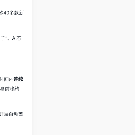
称40多款新
。
”。AI芯
时间内
连续
盘前涨约
市开展自动驾