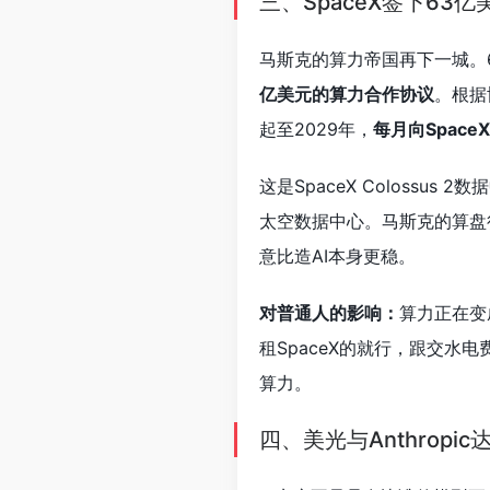
三、SpaceX签下63亿
马斯克的算力帝国再下一城。6
亿美元的算力合作协议
。根据协
起至2029年，
每月向Space
这是SpaceX Colossu
太空数据中心。马斯克的算盘
意比造AI本身更稳。
对普通人的影响：
算力正在变
租SpaceX的就行，跟交水
算力。
四、美光与Anthrop