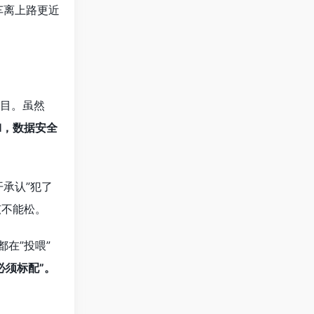
车离上路更近
项目。虽然
I，数据安全
开承认”犯了
弦不能松。
在”投喂”
必须标配”。