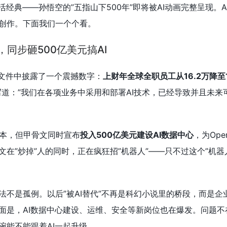
活经典——孙悟空的”五指山下500年”即将被AI动画完整呈现。A
创作。下面我们一个个看。
，同步砸500亿美元搞AI
管文件中披露了一个震撼数字：
上财年全球全职员工从16.2万降至1
道：”我们在各项业务中采用和部署AI技术，已经导致并且未来
成本，但甲骨文同时宣布
投入500亿美元建设AI数据中心
，为Ope
在”炒掉”人的同时，正在疯狂招”机器人”——只不过这个”机器人
法不是孤例。以后”被AI替代”不再是科幻小说里的桥段，而是企
面是，AI数据中心建设、运维、安全等新岗位也在爆发。问题不在
碗能不能跟着AI一起升级。