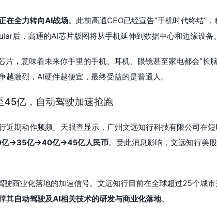
正在全力转向AI战场
。此前高通CEO已经宣告”手机时代终结”，
dular后，高通的AI芯片版图将从手机延伸到数据中心和边缘设备
I芯片，意味着未来你手里的手机、耳机、眼镜甚至家电都会”长脑子
争越激烈，AI硬件越便宜，最终受益的是普通人。
至45亿，自动驾驶加速抢跑
行近期动作频频。天眼查显示，广州文远知行科技有限公司在短
亿→35亿→40亿→45亿人民币
。受此消息影响，文远知行美股
动驾驶商业化落地的加速信号。文远知行目前在全球超过25个城
撑其
自动驾驶及AI相关技术的研发与商业化落地
。