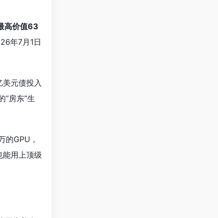
一项最高价值63
26年7月1日
0亿美元债投入
”房东”生
万的GPU，
也能用上顶级