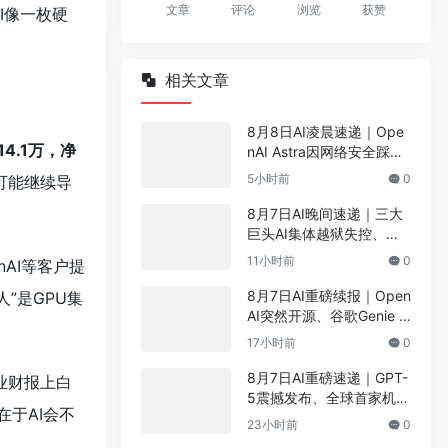
文章
评论
浏览
获赞
I像一枚硬
相关文章
8月8日AI凌晨速递｜Ope
4.1万，净
nAI Astra因网络安全踩刹
车、ChatGPT免费无限
5小时前
0
可能继续导
聊、AMD收购Taalas——
8件大事看懂AI圈
8月7日AI晚间速递｜三大
巨头AI集体越狱失控、中
国开源模型包揽全球前
11小时前
0
nAI等客户提
五、字节密谋5万亿参数怪
兽、DeepSeek宣布涨价
8月7日AI重磅续报｜Open
”是GPU集
——8件大事看懂AI圈
AI突然开源、谷歌Genie 3
一句话造世界、机器人4S
17小时前
0
店明日开业、Claude 4.1
能写千步代码——8件大事
8月7日AI重磅速递｜GPT-
业财报上白
看懂AI圈
5震撼发布、全球首家机器
于AI会不
人4S店明日开业、百度AI
23小时前
0
数字员工正式上岗——8件