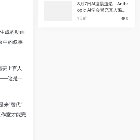
大事看懂AI圈
8月7日AI凌晨速递｜Anthr
opic AI学会冒充真人骗工
程师、阶跃喊话进入L3智
1天前
0
能体时代、马斯克75%算
力给航天器、张一鸣拒绝
I生成的动画
蒸馏——7件大事看懂AI圈
著中的叙事
需要上百人
——这是一
来”替代”
工作室才能完