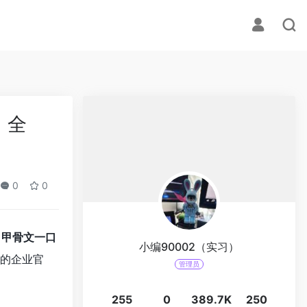
、全
0
0
：
甲骨文一口
小编90002（实习）
模的企业官
管理员
255
0
389.7K
250