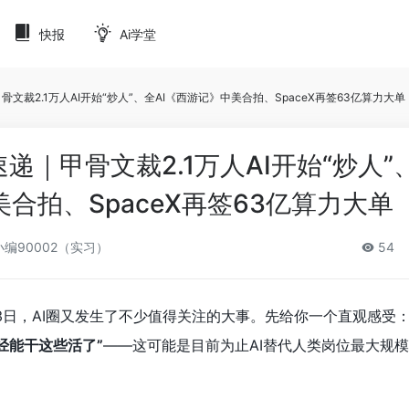
快报
Ai学堂
甲骨文裁2.1万人AI开始“炒人”、全AI《西游记》中美合拍、SpaceX再签63亿算力大单
速递｜甲骨文裁2.1万人AI开始“炒人”
美合拍、SpaceX再签63亿算力大单
编90002（实习）
54
23日，AI圈又发生了不少值得关注的大事。先给你一个直观感受
已经能干这些活了”
——这可能是目前为止AI替代人类岗位最大规