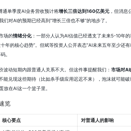
博通单季度AI业务营收预计将
增长三倍达到160亿美元
，但消息
我们对AI的预期已经高到”增长三倍也不够”的地步了。
市场的
情绪分化
：一部分人认为AI估值已经透支了未来5-10年
数十年的核心趋势”。但斌等投资人公开表态”AI未来五年至少还有
筹码。
股价波动短期内跟普通人关系不大。但这件事提醒我们：
市场对A
I不能兑现这些期待（比如杀手级应用迟迟不来），泡沫就可能破
蛋放在AI这一个篮子里。
事速览
核心要点
对普通人的影响