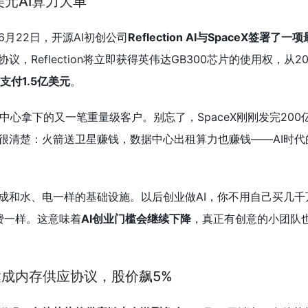
美元AI算力大单
月22日，开源AI初创公司
Reflection AI与SpaceX签署了
议，Reflection将立即获得英伟达GB300芯片的使用权，从20
X支付1.5亿美元
。
s 2数据中心拿下的又一笔重量级客户。别忘了，SpaceX刚刚发完20
很清楚：火箭送卫星赚钱，数据中心出租算力也赚钱——AI时代的
成和水、电一样的基础设施。以后创业做AI，你不用自己买几千
电费一样。这意味着
AI创业门槛会继续下降
，真正有创意的小团队
ic达成内存供应协议，股价飙5%