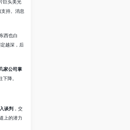
片巨头美光
存储支持。消息
住东西也白
绑定越深，后
几家公司掌
往下降。
深入谈判
，交
赛道上的潜力