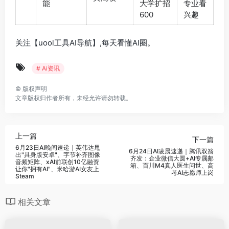
能
大学扩招
专业看
600
兴趣
关注【uool工具AI导航】,每天看懂AI圈。
# Ai资讯
©
版权声明
文章版权归作者所有，未经允许请勿转载。
上一篇
下一篇
6月23日AI晚间速递｜英伟达甩
6月24日AI凌晨速递｜腾讯双箭
出"具身版安卓"、字节补齐图像
齐发：企业微信大圆+AI专属邮
音频矩阵、xAI前联创10亿融资
箱、百川M4真人医生问世、高
让你"拥有AI"、米哈游AI女友上
考AI志愿师上岗
Steam
相关文章