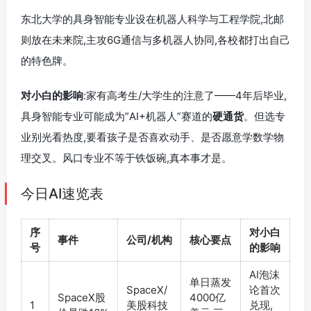
东北大学的具身智能专业设在机器人科学与工程学院,北邮
则放在未来院,主攻6G通信与多机器人协同,各校都打出自己
的特色牌。
对小白的影响
:家有高考生/大学生的注意了——4年后毕业,
具身智能专业可能成为”AI+机器人”赛道的
硬通货
。但选专
业别光看热度,要看孩子是否喜欢动手、是否愿意学数学物
理交叉。风口专业不等于铁饭碗,真本事才是。
今日AI速览表
序
对小白
事件
公司/机构
核心要点
号
的影响
AI泡沫
单日蒸发
SpaceX/
论首次
SpaceX股
4000亿
1
美股科技
兑现,