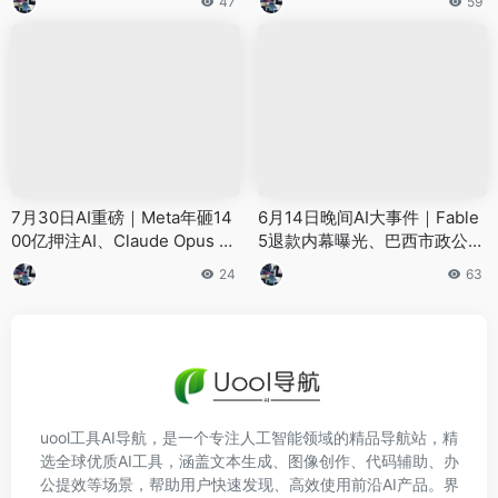
47
59
不了、谷歌算力告急限Gemin
4、钉钉获全球首个AI管理认证
i、国产GLM首次正面击败Clau
de
7月30日AI重磅｜Meta年砸14
6月14日晚间AI大事件｜Fable
00亿押注AI、Claude Opus 5
5退款内幕曝光、巴西市政公司
掀翻行业、AI入侵真相全披露
开源模型杀入全球第一梯队、
24
63
——8件大事看懂AI圈
星火医疗反超GPT-5.5
uool工具AI导航，是一个专注人工智能领域的精品导航站，精
选全球优质AI工具，涵盖文本生成、图像创作、代码辅助、办
公提效等场景，帮助用户快速发现、高效使用前沿AI产品。界