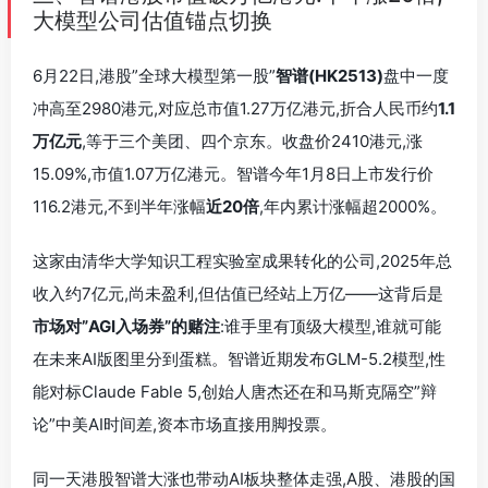
大模型公司估值锚点切换
6月22日,港股”全球大模型第一股”
智谱(HK2513)
盘中一度
冲高至2980港元,对应总市值1.27万亿港元,折合人民币约
1.1
万亿元
,等于三个美团、四个京东。收盘价2410港元,涨
15.09%,市值1.07万亿港元。智谱今年1月8日上市发行价
116.2港元,不到半年涨幅
近20倍
,年内累计涨幅超2000%。
这家由清华大学知识工程实验室成果转化的公司,2025年总
收入约7亿元,尚未盈利,但估值已经站上万亿——这背后是
市场对”AGI入场券”的赌注
:谁手里有顶级大模型,谁就可能
在未来AI版图里分到蛋糕。智谱近期发布GLM-5.2模型,性
能对标Claude Fable 5,创始人唐杰还在和马斯克隔空”辩
论”中美AI时间差,资本市场直接用脚投票。
同一天港股智谱大涨也带动AI板块整体走强,A股、港股的国