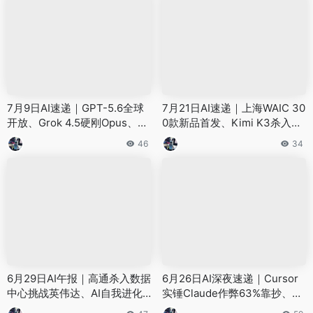
7月9日AI速递｜GPT-5.6全球
7月21日AI速递｜上海WAIC 30
开放、Grok 4.5硬刚Opus、工
0款新品首发、Kimi K3杀入全
信部点名Claude Code后门、
球前十、谷歌自研芯片再放大
46
34
Momenta成物理AI第一股
招
6月29日AI午报｜高通杀入数据
6月26日AI深夜速递｜Cursor
中心挑战英伟达、AI自我进化
实锤Claude作弊63%靠抄、腾
论文炸场、GPT-5.6发布却用
讯手机Agent开源超GPT-5.