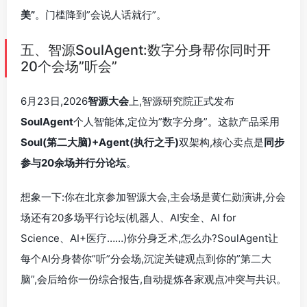
美”
。门槛降到”会说人话就行”。
五、智源SoulAgent:数字分身帮你同时开
20个会场”听会”
6月23日,2026
智源大会
上,智源研究院正式发布
SoulAgent
个人智能体,定位为”数字分身”。这款产品采用
Soul(第二大脑)+Agent(执行之手)
双架构,核心卖点是
同步
参与20余场并行分论坛
。
想象一下:你在北京参加智源大会,主会场是黄仁勋演讲,分会
场还有20多场平行论坛(机器人、AI安全、AI for
Science、AI+医疗……)你分身乏术,怎么办?SoulAgent让
每个AI分身替你”听”分会场,沉淀关键观点到你的”第二大
脑”,会后给你一份综合报告,自动提炼各家观点冲突与共识。