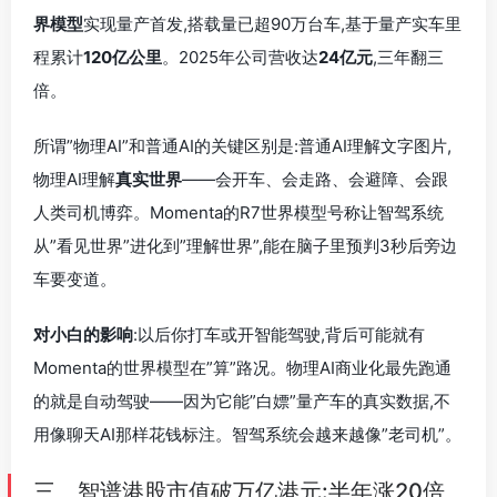
界模型
实现量产首发,搭载量已超90万台车,基于量产实车里
程累计
120亿公里
。2025年公司营收达
24亿元
,三年翻三
倍。
所谓”物理AI”和普通AI的关键区别是:普通AI理解文字图片,
物理AI理解
真实世界
——会开车、会走路、会避障、会跟
人类司机博弈。Momenta的R7世界模型号称让智驾系统
从”看见世界”进化到”理解世界”,能在脑子里预判3秒后旁边
车要变道。
对小白的影响
:以后你打车或开智能驾驶,背后可能就有
Momenta的世界模型在”算”路况。物理AI商业化最先跑通
的就是自动驾驶——因为它能”白嫖”量产车的真实数据,不
用像聊天AI那样花钱标注。智驾系统会越来越像”老司机”。
三、智谱港股市值破万亿港元:半年涨20倍,