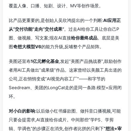
覆盖人像、口播、短剧、设计、MV等创作场景。
比产品更重要的,是创始人吴欣鸿提出的一个判断:
AI应用正
从”交付功能”走向”交付成果”
。过去AI给你工具让你自己P
图、做视频、写文案;现在AI直接
给你最终成品
。底层是美
图
奇想大模型V6
的能力升级,反哺整个产品矩阵。
美图还宣布
1亿元孵化基金
,发起”美图产品挑战赛”,鼓励创作
者用AI工具做出”成果级”作品。这家曾经以美颜工具出道的
公司,正在悄悄变成”AI视觉内容工厂”——和字节的
Seedream、美团的LongCat走的是同一条路:模型+应用闭
环。
对小白的影响
:以后做小红书爆款图、做抖音口播视频,可能
只要会提需求,AI直接给你成片。中间那些”学PS、学剪
辑、学调色”的步骤正在消失,创作者比拼的只剩下
“想法+审