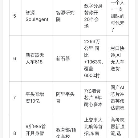
一个人
数字分身
=一支
智源
智源研究
替你开
5
团队的
SoulAgent
院
20个会
时代来
场
了
2263万
公里,同
村口快
新石器无
比
递,AI
6
新石器
人车618
+1063%,
无人车
覆盖
送货
6000村
国产AI
7亿增资
平头哥增
阿里平头
芯片冲
7
芯片,8年
资10亿
哥
击英伟
耐心资本
达霸权
上交浙大
高考志
9所985首
北航等首
愿新顶
教育部/顶
8
开具身智
招,东南
流,选
尖高校