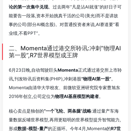
论的第一次集中兑现
。过去两年”凡是沾AI就涨”的好日子可
能要告一段落,资本开始挑真干活的公司(美光)而不是讲故
事的公司(部分AI概念股)。对普通投资者来说,AI赛道要”看
业绩,不看PPT”。
二、Momenta通过港交所聆讯:冲刺”物理AI
第一股”,R7世界模型成王牌
6月23日晚,自动驾驶巨头
Momenta
正式通过港交所上市聆
讯,刊发聆讯后资料集(PHIP),冲刺港股
“物理AI第一股”
。
Momenta由清华大学校友、前微软亚洲研究院专家曹旭东
2016年创立,公司定位为
物理AI基座模型构建者
。
核心卖点是独创的
“一个飞轮、两条腿”战略
:通过量产车海
量数据反哺世界模型,再用更聪明的世界模型提升智驾能力,
形成
数据-模型-量产
的正循环。今年4月,Momenta的
R7世