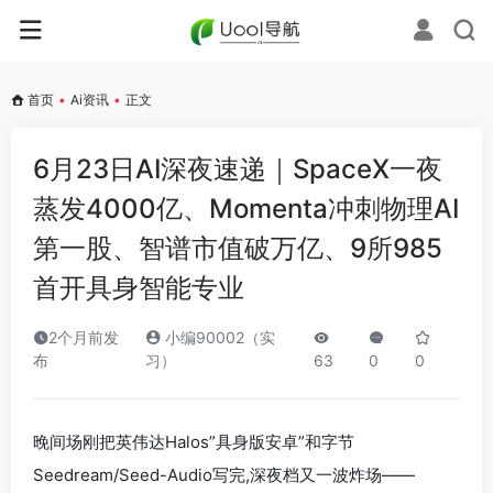
首页
•
Ai资讯
•
正文
6月23日AI深夜速递｜SpaceX一夜
蒸发4000亿、Momenta冲刺物理AI
第一股、智谱市值破万亿、9所985
首开具身智能专业
2个月前发
小编90002（实
布
习）
63
0
0
晚间场刚把英伟达Halos”具身版安卓”和字节
Seedream/Seed-Audio写完,深夜档又一波炸场——