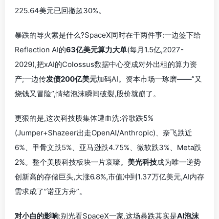
225.64美元已回撤超30%。
暴跌的导火索是什么?SpaceX同时在干两件事:一边签下给
Reflection AI的
63亿美元算力大单
(每月1.5亿,2027-
2029),把xAI的Colossus数据中心变成对外出租的算力资
产;一边传
发债200亿美元
加码AI。资本市场一琢磨——”又
烧钱又冒险”,情绪泡沫瞬间破裂,股价就崩了。
更狠的是,这次科技股集体遭血洗:谷歌跌5%
(Jumper+Shazeer出走OpenAI/Anthropic)、奈飞跌近
6%、甲骨文跌5%、亚马逊跌4.75%、微软跌3%、Meta跌
2%。整个美股科技板块一片哀嚎。
美光科技
成为唯一逆势
创新高的存储巨头,大涨6.8%,市值冲到1.37万亿美元,AI内存
需求成了”诺亚方舟”。
对小白的影响
:别光看SpaceX一家,这场暴跌其实是
AI泡沫