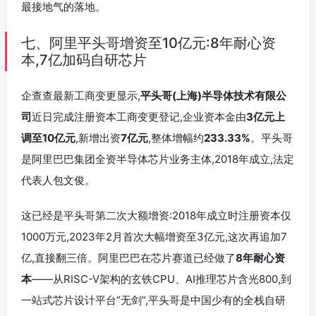
最接地气的落地。
七、阿里平头哥增资至10亿元:8年耐心资
本,7亿加码自研芯片
企查查最新工商变更显示,
平头哥(上海)半导体技术有限公
司
近日完成注册资本工商变更登记,企业资本金由
3亿元上
调至10亿元
,新增出资
7亿元
,整体增幅约
233.33%
。平头哥
是阿里巴巴集团全资半导体芯片业务主体,2018年成立,法定
代表人包文俊。
这已经是平头哥第二次大额增资:2018年成立时注册资本仅
1000万元,2023年2月首次大幅增资至3亿元,这次再追加7
亿,直接翻三倍。阿里巴巴在芯片赛道已经做了
8年耐心资
本
——从RISC-V架构的玄铁CPU、AI推理芯片含光800,到
一站式芯片设计平台”无剑”,平头哥是中国少有的全栈自研