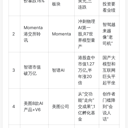
价暴跌16%
美元,三
板块
投资要
连跌
看业绩
冲刺物理
智驾越
Momenta
AI第一
来越
2
港交所聆
Momenta
股,R7世
像”老
讯
界模型量
司机”
产
港股盘中
国产大
市值1.27
模型和
智谱市值
3
智谱AI
万亿,半
互联网
破万亿
年涨20
巨头平
倍
起平坐
从”交功
创作者
能”走向”
门槛降
美图8款AI
4
美图公司
交成果”,1
到”会
产品+V6
亿孵化基
说人
金
话”