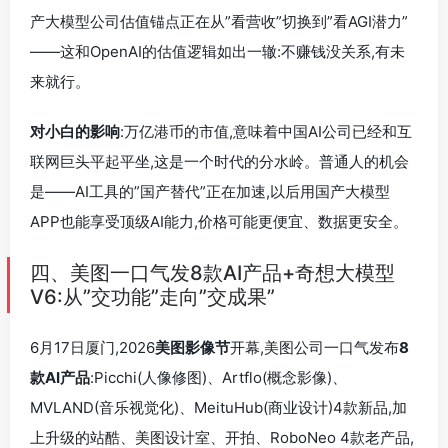
产大模型公司估值锚点正在从”看营收”切换到”看AGI潜力”
——这和OpenAI的估值逻辑如出一辙:不赚钱没关系,有未
来就行。
对小白的影响
:万亿港币的市值,意味着中国AI公司已经和互
联网巨头平起平坐,这是一个时代的分水岭。普通人的机会
是——AI工具的”国产替代”正在加速,以后用国产大模型
APP也能享受顶级AI能力,价格可能更便宜、数据更安全。
四、美图一口气发8款AI产品+奇想大模型
V6:从”交功能”走向”交成果”
6月17日厦门,2026
美图影像节
开幕,美图公司一口气发布
8
款AI产品
:Picchi(人像修图)、Artflo(概念影像)、
MVLAND(音乐视觉化)、MeituHub(商业设计)4款新品,加
上升级的站酷、美图设计室、开拍、RoboNeo 4款老产品,