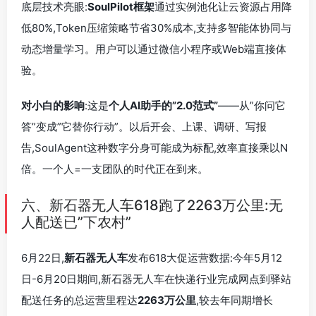
底层技术亮眼:
SoulPilot框架
通过实例池化让云资源占用降
低80%,Token压缩策略节省30%成本,支持多智能体协同与
动态增量学习。用户可以通过微信小程序或Web端直接体
验。
对小白的影响
:这是
个人AI助手的”2.0范式”
——从”你问它
答”变成”它替你行动”。以后开会、上课、调研、写报
告,SoulAgent这种数字分身可能成为标配,效率直接乘以N
倍。一个人=一支团队的时代正在到来。
六、新石器无人车618跑了2263万公里:无
人配送已”下农村”
6月22日,
新石器无人车
发布618大促运营数据:今年5月12
日-6月20日期间,新石器无人车在快递行业完成网点到驿站
配送任务的总运营里程达
2263万公里
,较去年同期增长