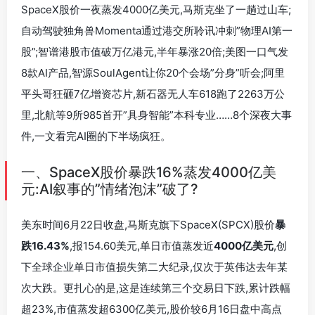
SpaceX股价一夜蒸发4000亿美元,马斯克坐了一趟过山车;
自动驾驶独角兽Momenta通过港交所聆讯冲刺”物理AI第一
股”;智谱港股市值破万亿港元,半年暴涨20倍;美图一口气发
8款AI产品,智源SoulAgent让你20个会场”分身”听会;阿里
平头哥狂砸7亿增资芯片,新石器无人车618跑了2263万公
里,北航等9所985首开”具身智能”本科专业……8个深夜大事
件,一文看完AI圈的下半场疯狂。
一、SpaceX股价暴跌16%蒸发4000亿美
元:AI叙事的”情绪泡沫”破了?
美东时间6月22日收盘,马斯克旗下SpaceX(SPCX)股价
暴
跌16.43%
,报154.60美元,单日市值蒸发近
4000亿美元
,创
下全球企业单日市值损失第二大纪录,仅次于英伟达去年某
次大跌。更扎心的是,这是连续第三个交易日下跌,累计跌幅
超23%,市值蒸发超6300亿美元,股价较6月16日盘中高点