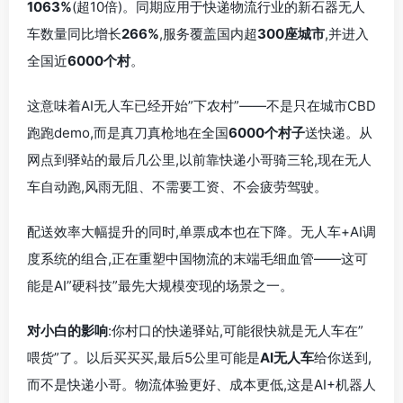
1063%
(超10倍)。同期应用于快递物流行业的新石器无人
车数量同比增长
266%
,服务覆盖国内超
300座城市
,并进入
全国近
6000个村
。
这意味着AI无人车已经开始”下农村”——不是只在城市CBD
跑跑demo,而是真刀真枪地在全国
6000个村子
送快递。从
网点到驿站的最后几公里,以前靠快递小哥骑三轮,现在无人
车自动跑,风雨无阻、不需要工资、不会疲劳驾驶。
配送效率大幅提升的同时,单票成本也在下降。无人车+AI调
度系统的组合,正在重塑中国物流的末端毛细血管——这可
能是AI”硬科技”最先大规模变现的场景之一。
对小白的影响
:你村口的快递驿站,可能很快就是无人车在”
喂货”了。以后买买买,最后5公里可能是
AI无人车
给你送到,
而不是快递小哥。物流体验更好、成本更低,这是AI+机器人