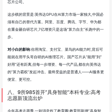
芯片公司。
这步棋的背景是:英伟达GPU在AI算力市场一家独大,中国必
须有自己的替代方案。阿里、百度、腾讯、字节、华为都
在重金砸自研芯片,7亿增资只是这场”算力自主”长跑中的一
步。
对小白的影响
:你用淘宝、支付宝、菜鸟的AI能力时,背后可
能就在用平头哥自研的AI推理芯片。国产芯片从”能用”到”
好用”还有距离,但每一步增资、每一代产品,都在向英伟达
的”算力霸权”发起冲击。最终受益的是普通人——AI服务更
便宜、更可控。
八、9所985首开”具身智能”本科专业:高考
志愿新顶流出炉
今年高考志愿季,一则消息炸了教育圈:教育部新增”具身智