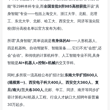
能”等29种本科专业,而
全国首批9所985高校获批
开设”具
身智能”专业——包括上海交大、浙江大学、北航、北理
工、东北大学、北邮、哈工大、西安交大、同济等顶尖院
校(部分高校名单以官方发布为准)。
所谓”具身智能”,简单说就是
有身体的AI
——人形机器人、
四足机器狗、自动驾驶车、智能装备……它们不光”会想”,还
会”会动”。和传统的计算机科学、人工智能专业不同,具身
智能是
AI+机器人+控制+机械
的交叉学科。
同时,多所双一流高校公布扩招计划:
东南大学扩招600人
(规模第一)、西安电子科大400人、西安交大360人、复
旦/南大/兰大各300人
,北邮、华工、同济、南开等同步扩
容计算机/AI/机器人工程。行业人才缺口大,招聘年薪普遍
30万起步。