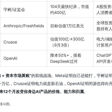
104天最快纪录，市值
A股投资
宇树/证监会
约400亿
人消费
全球投
Anthropic/Freshfields
目标估值1万亿美元
股持有
估值100亿→300亿
电力/储
Crusoe
（9月3倍）
计算用
降本50%+，摸着
ChatG
OpenAI
DeepSeek过河
API开发
 + 资本市场算账”
的双线战场。Meta证明自己还能打，宇树证
司值一万亿，Crusoe证明电力就是新石油，OpenAI证明闭源也得
来12个月改变你身边AI产品的价格、能力和归属
。
懂AI圈。