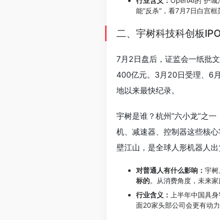
行业含义：
OpenAI的”护
能”反杀”，看7月7日白宫
二、宇树科技科创板IP
7月2日盘后，证监会一纸批
400亿元。3月20日受理、6
地以来最快纪录。
宇树是谁？杭州”六小龙”之
机、减速器、控制器这些核心
壁江山，是全球人形机器人出
对普通人有什么影响：
宇树
标的
。从消费角度，未来家
行业含义：
上半年中国具身
面20家头部公司会更有动