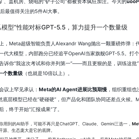
挖矿、盖机房、烧电的”铲子公司”都被资本疯狂加注。今天的
uoo
后最值得关注的5件AI大事。
瓜模型”性能对标GPT-5.5，算力提升一个数量级
Meta超级智能负责人Alexandr Wang抛出一颗重磅炸弹：
一代大模型，内部跑分已经追平OpenAI当家旗舰GPT-5.5。打
告诉你”我这次考试和你并列第一”——而且更狠的是，训练这批”
一个数量级
（也就是10倍以上）。
会议上罕见承认：
Meta的AI Agent进展比预期慢
，组织重组也
然底层模型已经在”硬碰硬”，但产品化和团队协同还差点火候。Met
后，终于开始”汇报成果”了。
你用到的AI助手，可能不再只是ChatGPT、Claude、Gemini三选一，
Me
开源、生态庞大是它的底牌。