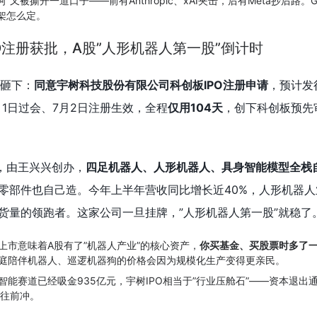
城河”又被撕开一道口子——前有Anthropic、xAI夹击，后有Meta抄后路。G
框架怎么定。
O注册获批，A股”人形机器人第一股”倒计时
文砸下：
同意宇树科技股份有限公司科创板IPO注册申请
，预计发
月1日过会、7月2日注册生效，全程
仅用104天
，创下科创板预先
一，由王兴兴创办，
四足机器人、人形机器人、具身智能模型全栈
零部件也自己造。今年上半年营收同比增长近40%，人形机器人
货量的领跑者。这家公司一旦挂牌，”人形机器人第一股”就稳了
上市意味着A股有了”机器人产业”的核心资产，
你买基金、买股票时多了
庭陪伴机器人、巡逻机器狗的价格会因为规模化生产变得更亲民。
智能赛道已经吸金935亿元，宇树IPO相当于”行业压舱石”——资本退出
力往前冲。