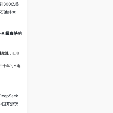
到300亿美
石油伴生
—
AI最稀缺的
继续涨
，但电
一个十年的水电
eepSeek
中国开源玩