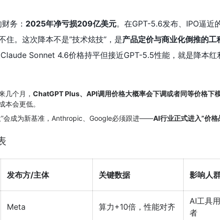
的财务：
2025年净亏损209亿美元
。在GPT-5.6发布、IPO逼
不住。这次降本不是”技术炫技”，是
产品定价与商业化倒推的工
能跟Claude Sonnet 4.6价格持平但接近GPT-5.5性能，就是降
来几个月，
ChatGPT Plus、API调用价格大概率会下调或者同等价格下
成本会更低。
会成为新基准，Anthropic、Google必须跟进——
AI行业正式进入”价格
表
发布方/主体
关键数据
影响人
AI工具
Meta
算力+10倍，性能对齐
者