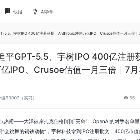
快报
Ai学堂
T-5.5、宇树IPO 400亿注册获批、Anthropic冲刺万亿IPO、Crusoe估值一月三倍
追平GPT-5.5、宇树IPO 400亿注
刺万亿IPO、Crusoe估值一月三倍｜7
编90002（实习）
55
热闹——大洋彼岸扎克伯格悄悄”亮剑”，OpenAI的对手名单里
”会跳舞的钢铁动物”，宇树科技拿到IPO注册批文，400亿市