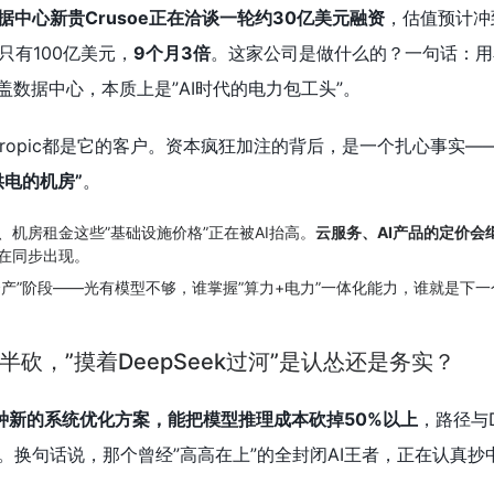
数据中心新贵Crusoe正在洽谈一轮约30亿美元融资
，估值预计冲
只有100亿美元，
9个月3倍
。这家公司是做什么的？一句话：用
盖数据中心，本质上是”AI时代的电力包工头”。
Anthropic都是它的客户。资本疯狂加注的背后，是一个扎心事实—
电的机房”
。
、机房租金这些”基础设施价格”正在被AI抬高。
云服务、AI产品的定价会
在同步出现。
重资产”阶段——光有模型不够，谁掌握”算力+电力”一体化能力，谁就是下
对半砍，”摸着DeepSeek过河”是认怂还是务实？
了一种新的系统优化方案，能把模型推理成本砍掉50%以上
，路径与D
。换句话说，那个曾经”高高在上”的全封闭AI王者，正在认真抄