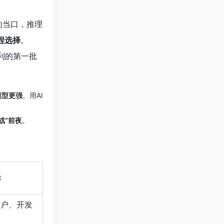
近的当口，推理
程选择
。
本红利的第一批
模型更强
。用AI
战”前夜
。
群
用户、开发