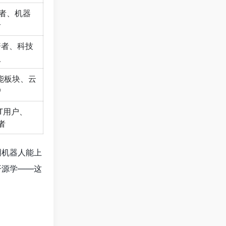
者、机器
者
资者、科技
人
能板块、云
户
PT用户、
者
明机器人能上
向开源学——这