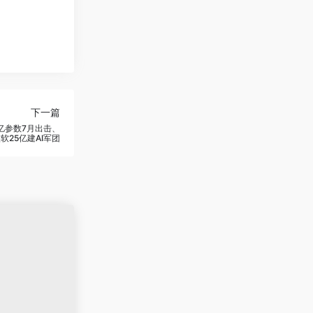
下一篇
万亿参数7月出击、
软25亿建AI军团