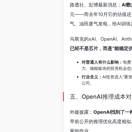
路透社、彭博最新消息：
AI
元——而去年10月它的估值还
气、油田废气发电，给AI训练
马斯克的xAI、OpenAI、
已经不是芯片，而是”能稳定供
对普通人有什么影响：
电费
力、储能板块的投资机会也
行业含义：
AI投资进入”
公司。
五、OpenAI推理成本
外媒披露：
OpenAI找到
早前公开的推理优化高度相似
家的作业。