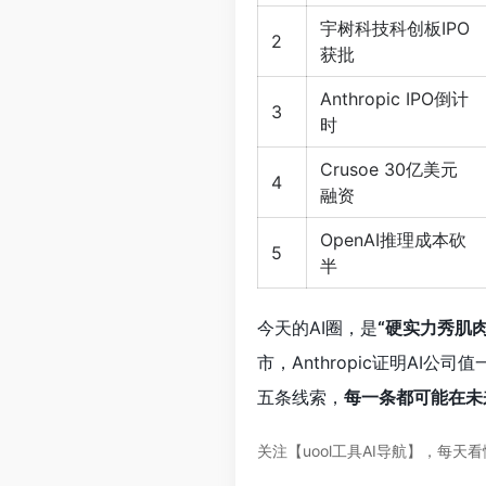
宇树科技科创板IPO
2
获批
Anthropic IPO倒计
3
时
Crusoe 30亿美元
4
融资
OpenAI推理成本砍
5
半
今天的AI圈，是
“硬实力秀肌肉
市，Anthropic证明AI公
五条线索，
每一条都可能在未
关注【uool工具AI导航】，每天看