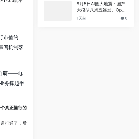
PT-5.6能不
8月5日AI圈大地震：国产
大模型八周五连发、Open
AI用户破10亿、AI开始接
1天前
0
管物理世界
行市值约
审阅机制落
自研
——电
业务撑起半
。
一个真正懂行的
通道打通了，后