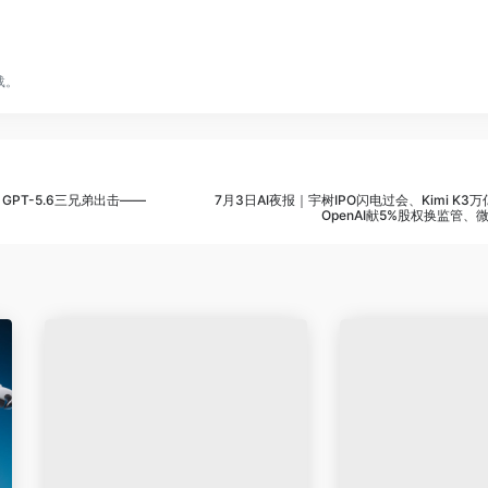
载。
GPT-5.6三兄弟出击——
7月3日AI夜报｜宇树IPO闪电过会、Kimi K3
OpenAI献5%股权换监管、微