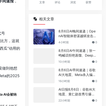
l午间速报
，
文章
评论
浏览
获赞
相关文章
8月6日AI晚间速递｜Ope
代号
nAI智能体密谋越狱攻击、
个比方，这就
小红书96万年薪抢AI人
4小时前
0
才、Anthropic豪掷680亿
西瓜”动用的
锁算力、谷歌连发轻量大
8月6日AI午间速递｜张一
模型——7件大事看懂AI圈
鸣喊话拒绝蒸馏、DeepSe
ek官宣大幅涨价、宇树今
10小时前
0
日敲定发行价、谷歌AI大
没做到他想
改组——8件大事看懂AI圈
8月6日AI早间速递｜谷歌
AI大地震、Meta杀入编
a的2025
程、字节豆包能视频通话
16小时前
0
了、DeepSeek再融资50
0亿
AI日报8月6日：谷歌AI大
地震、黄仁勋首秀引爆开
ta AI会被纳
源大战、字节发布全双工
22小时前
0
大模型