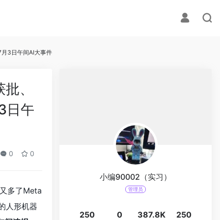
｜7月3日午间AI大事件
册获批、
月3日午
0
0
小编90002（实习）
又多了Meta
管理员
值的人形机器
250
0
387.8K
250