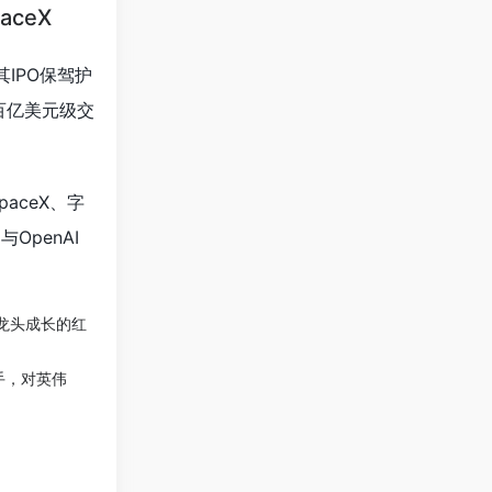
aceX
其IPO保驾护
种百亿美元级交
paceX、字
OpenAI
I龙头成长的红
招手，对英伟