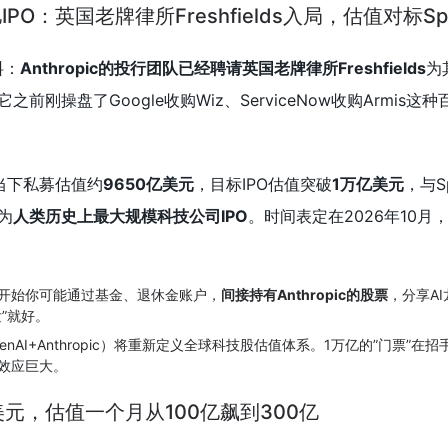
亿IPO：英国老牌律所Freshfields入局，估值对标Sp
料：
Anthropic的投行团队已经聘请英国老牌律所Freshfields
为
刚操盘了Google收购Wiz、ServiceNow收购Armis这
c当下私募估值约
9650亿美元
，目标IPO估值突破
1万亿美元
，与S
为
人类历史上最大规模科技公司IPO
。时间表定在2026年10月，与
开始你可能通过基金、退休金账户，
间接持有Anthropic的股票
，分享A
”就好。
penAI+Anthropic）将重新定义全球科技股估值体系。1万亿的”门票”在
效应巨大。
亿美元，估值一个月从100亿飙到300亿