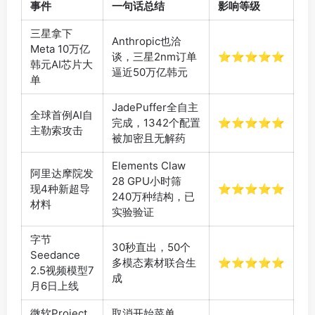
事件
一句话总结
影响等级
三星拿下
Anthropic也洽
Meta 10万亿
谈，三星2nm订单
⭐⭐⭐⭐⭐
韩元AI芯片大
逼近50万亿韩元
单
JadePuffer全自主
全球首例AI自
完成，1342个配置
⭐⭐⭐⭐⭐
主勒索攻击
被加密且无解药
Elements Claw
阿里达摩院发
28 GPU小时筛
现4种新超导
⭐⭐⭐⭐⭐
240万种结构，已
材料
实验验证
字节
30秒直出，50个
Seedance
多模态素材联合生
⭐⭐⭐⭐⭐
2.5视频模型7
成
月6日上线
微软Project
取消开始菜单，