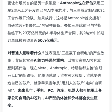
更让市场兴奋的是另一条消息：
Anthropic也在评估
采用三
星2纳米工艺开发自己的AI专用芯片，与三星就定制ASIC代
工合作展开洽谈。如果成行，这将是Anthropic首次拥有”
自研芯片+专属代工”的完整链条。叠加三星此前已与特斯
拉签下约23万亿韩元的AI半导体生产合同，其2纳米中长期
订单规模有望逼近
50万亿韩元
。
对普通人意味着什么？
这表面是”三星赢了台积电”的产业故
事，背后其实是
AI算力格局的重构
。以前大家提AI芯片就
想到英伟达，现在Meta、Anthropic、特斯拉都去抢”自研
+代工”的新路径。简单说就是：谁有AI大模型，谁就要去
造自己的芯片。就像苹果当年从”用别人的芯片”走向”自研
M1″。
未来几年，手机、PC、汽车、机器人都可能用上各
家公司自研的AI芯片，AI产品的体验和价格都会发生巨
变。