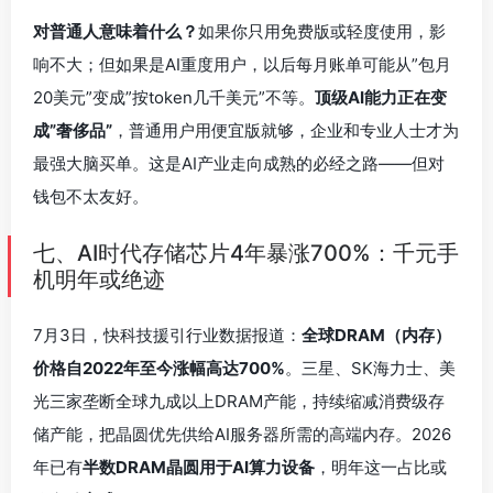
对普通人意味着什么？
如果你只用免费版或轻度使用，影
响不大；但如果是AI重度用户，以后每月账单可能从”包月
20美元”变成”按token几千美元”不等。
顶级AI能力正在变
成”奢侈品”
，普通用户用便宜版就够，企业和专业人士才为
最强大脑买单。这是AI产业走向成熟的必经之路——但对
钱包不太友好。
七、AI时代存储芯片4年暴涨700%：千元手
机明年或绝迹
7月3日，快科技援引行业数据报道：
全球DRAM（内存）
价格自2022年至今涨幅高达700%
。三星、SK海力士、美
光三家垄断全球九成以上DRAM产能，持续缩减消费级存
储产能，把晶圆优先供给AI服务器所需的高端内存。2026
年已有
半数DRAM晶圆用于AI算力设备
，明年这一占比或