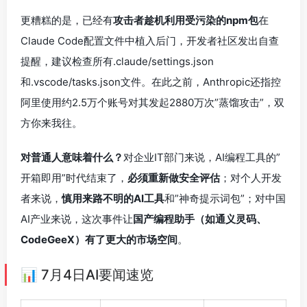
更糟糕的是，已经有
攻击者趁机利用受污染的npm包
在
Claude Code配置文件中植入后门，开发者社区发出自查
提醒，建议检查所有.claude/settings.json
和.vscode/tasks.json文件。在此之前，Anthropic还指控
阿里使用约2.5万个账号对其发起2880万次”蒸馏攻击”，双
方你来我往。
对普通人意味着什么？
对企业IT部门来说，AI编程工具的”
开箱即用”时代结束了，
必须重新做安全评估
；对个人开发
者来说，
慎用来路不明的AI工具
和”神奇提示词包”；对中国
AI产业来说，这次事件让
国产编程助手（如通义灵码、
CodeGeeX）有了更大的市场空间
。
📊 7月4日AI要闻速览