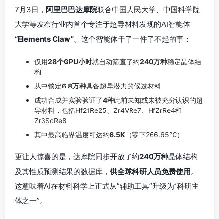
7月3日，
阿里巴巴达摩院
联合中国人民大学、中国科学院
大学等发布行业内首个专注于超导材料发现的AI智能体
“Elements Claw”
。这个智能体干了一件了不起的事：
仅用
28个GPU小时
就自动筛查了约
240万种
稳定晶体结
构
从中锁定
6.8万种
具备超导潜力的候选材料
成功合成并实验验证了
4种
此前未知或未被充分认识的超
导材料，包括Hf21Re25、Zr4VRe7、HfZrRe4和
Zr3ScRe8
其中最高临界温度可达约
6.5K
（零下266.65℃）
更让人惊喜的是，达摩院同步开放了约
240万种
晶体结构
及其性质预测结果的数据库，
供全球科研人员免费使用
。
这意味着AI在材料科学上正式从”辅助工具”升级为”科研主
体之一”。