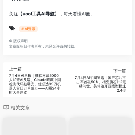
关注【
uool工具AI导航
】，每天看懂AI圈。
# Ai资讯
©
版权声明
文章版权归作者所有，未经允许请勿转载。
上一篇
下一篇
7月4日AI早报｜微软再裁5000
7月4日AI午间速递｜国产芯片市
人却遭AI反噬、Claude暗藏中国
占率首破50%、相变脑芯片2毫
检测代码被曝光、优必选99万机
秒问世、英伟达开源模型提速
器人首日订单破万——AI圈24小
2.4倍
时大事速览
相关文章