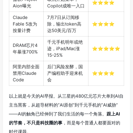
⭐⭐⭐⭐
Aion曝光
Copilot成唯一入口
Claude
7月7日从订阅移
Fable 5改为
除，输出token高
⭐⭐⭐⭐
按量计费
达50美元/百万
千元手机明年或绝
DRAM芯片4
迹，iPad/Mac涨
⭐⭐⭐⭐⭐
年暴涨700%
15-25%
阿里内部全面
后门风险发酵，国
禁用Claude
产编程助手迎来机
⭐⭐⭐⭐
Code
会
以上就是今天的AI早报。从三星的480亿元芯片大单到AI自
主当黑客，从超导材料的”AI原创”到千元手机的”AI威胁”
——AI的触角已经伸到了我们生活的每一个角落。
跟上AI
的节奏，不只是科技圈的事
，而是每个普通人都要面对的
时代课题。