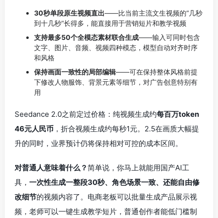
30秒单段原生视频直出
——比当前主流文生视频的”几秒
到十几秒”长得多，能直接用于营销短片和教学视频
支持最多50个全模态素材联合生成
——输入可同时包含
文字、图片、音频、视频四种模态，模型自动对齐时序
和风格
保持画面一致性的局部编辑
——可在保持整体风格前提
下修改人物服饰、背景元素等细节，对广告创意特别有
用
Seedance 2.0之前定过价格：纯视频生成约
每百万token
46元人民币
，折合视频生成约每秒1元。2.5在画质大幅提
升的同时，业界预计仍将保持相对可控的成本区间。
对普通人意味着什么？
简单说，你马上就能用国产AI工
具，
一次性生成一整段30秒、角色场景一致、还能自由修
改细节
的视频内容了。电商老板可以批量生成产品展示视
频，老师可以一键生成教学短片，普通创作者能低门槛制