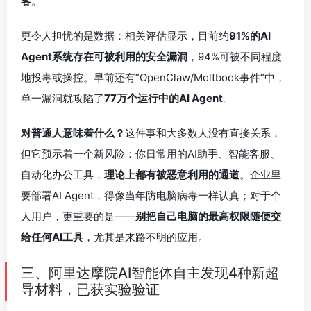
客
。
更令人担忧的是数据：相关评估显示，目前约
91%的AI
Agent系统存在可被利用的安全漏洞
，94%可被不同程度
地投毒或操控。早前还有”OpenClaw/Moltbook事件”中，
单一漏洞就攻陷了
77万个运行中的AI Agent
。
对普通人意味着什么？
这件事和大多数人没有直接关系，
但它预示着一个新风险：你日常用的AI助手、智能客服、
自动化办公工具，
理论上都有被恶意利用的通道
。企业里
要部署AI Agent，得像当年防电脑病毒一样认真；对于个
人用户，更重要的是——
别把自己电脑的最高权限随便交
给任何AI工具
，尤其是来路不明的应用。
三、阿里达摩院AI智能体自主发现4种新超
导材料，已获实验验证