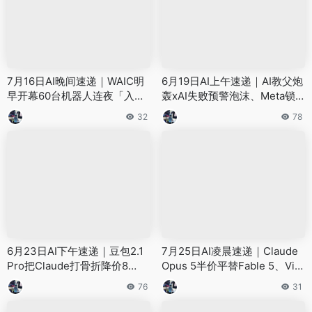
7月16日AI晚间速递｜WAIC明
6月19日AI上午速递｜AI教父炮
早开幕60台机器人连夜「入
轰xAI失败预警泡沫、Meta锁1.
职」、豆包手机拿证、国产十
6GW算力军备升级、米哈游女
32
78
万卡超集群亮剑——8件大事看
将跳槽Kimi、学历门槛轰然倒
懂AI圈
塌
6月23日AI下午速递｜豆包2.1
7月25日AI凌晨速递｜Claude
Pro把Claude打骨折降价8
Opus 5半价平替Fable 5、Vivi
0%、智源数字分身一人当20个
x发布实时互动AI视频、DeepS
76
31
论坛、AWS外卖AI芯片挑战英
eek旧API今日退役——8件大
伟达
事看懂AI圈