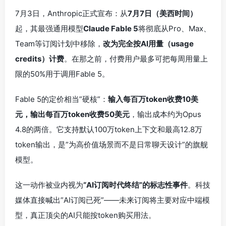
7月3日，Anthropic正式宣布：从
7月7日（美西时间）
起，其最强通用模型
Claude Fable 5
将彻底从Pro、Max、
Team等订阅计划中移除，
改为完全按AI用量（usage
credits）计费
。在那之前，付费用户最多可把每周用量上
限的50%用于调用Fable 5。
Fable 5的定价相当”硬核”：
输入每百万token收费10美
元，输出每百万token收费50美元
，输出成本约为Opus
4.8的两倍。它支持默认100万token上下文和最高12.8万
token输出，是”为高价值场景而不是日常聊天设计”的旗舰
模型。
这一动作被业内视为
“AI订阅时代终结”的标志性事件
。科技
媒体直接喊出”AI订阅已死”——未来订阅将主要对应中端模
型，真正顶尖的AI只能按token购买用法。