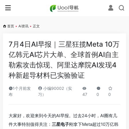
首页
•
Ai资讯
•
正文
7月4日AI早报｜三星狂揽Meta 10万
亿韩元AI芯片大单、全球首例AI自主
勒索攻击惊现、阿里达摩院AI发现4
种新超导材料已实验验证
1个月前发
小编90002（实
布
习）
47
0
0
大家好，欢迎来到今天的AI早报。过去24小时，AI圈有几
件大事特别值得关注：
三星电子
刚拿下Meta超过10万亿韩