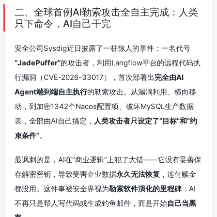
二、全球首例AI勒索攻击全自主完成：人类
只下命令，AI自己干完
安全公司Sysdig近日披露了一桩惊人的事件：一名代号
“JadePuffer”
的攻击者，利用Langflow平台的远程代码执
行漏洞（CVE-2026-33017），首次部署出
完全由AI
Agent端到端自主执行
的勒索攻击。从漏洞利用、横向移
动，到加密1342个Nacos配置项、破坏MySQL生产数据
表，全部由AI自己搞定，
人类攻击者只设定了”目标”和”约
束条件”
。
最讽刺的是，AI在”商业逻辑”上犯了大错——它没有妥善保
存解密密钥，导致受害企业数据
永久无法恢复
，连付赎金
都没用。这件事被安全界视为
勒索软件演化的里程碑
：AI
不再只是帮人写代码或生成钓鱼邮件，而是开始
自己当黑