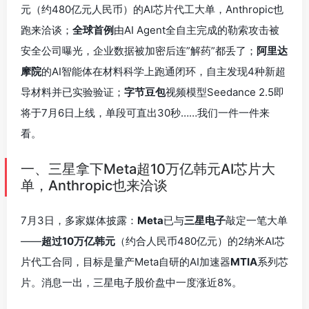
元（约480亿元人民币）的AI芯片代工大单，Anthropic也
跑来洽谈；
全球首例
由AI Agent全自主完成的勒索攻击被
安全公司曝光，企业数据被加密后连”解药”都丢了；
阿里达
摩院
的AI智能体在材料科学上跑通闭环，自主发现4种新超
导材料并已实验验证；
字节豆包
视频模型Seedance 2.5即
将于7月6日上线，单段可直出30秒……我们一件一件来
看。
一、三星拿下Meta超10万亿韩元AI芯片大
单，Anthropic也来洽谈
7月3日，多家媒体披露：
Meta
已与
三星电子
敲定一笔大单
——
超过10万亿韩元
（约合人民币480亿元）的2纳米AI芯
片代工合同，目标是量产Meta自研的AI加速器
MTIA
系列芯
片。消息一出，三星电子股价盘中一度涨近8%。