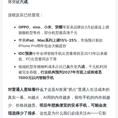
将突破
六成
。
连锁反应已经显现：
OPPO、vivo、小米、荣耀
等安卓品牌自3月起接连上调
旗舰机型售价，部分机型最高涨千元
苹果
iPad、Mac系列上调15%-25%
，市场预计新款
iPhone Pro明年也会大幅提价
IDC预测
今年全球智能手机出货量将跌至2013年以来最
低，PC出货量同步下滑
低端机型存储物料成本占比已飙升至
六成
，千元机利润
被完全吞噬，
行业机构预判2027年市面上或将难觅
1500元以内智能手机
对普通人意味着什么？
这是AI发展”挤占”普通人生活成本的
真实一幕。AI越火，AI用的内存越多，留给手机的内存就越
少、价格就越贵。
明后年想换便宜的安卓手机，可能会发
现选择少了很多
。这也是为什么我们必须关注AI——它影