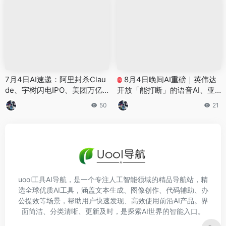
7月4日AI速递：阿里封杀Clau
8月4日晚间AI重磅｜英伟达
N
de、宇树闪电IPO、美团万亿
开放「能打断」的语音AI、亚
大模型登场——AI圈一天炸8个
马逊AI写代码烧掉1215万、De
50
21
大事件
epSeek划下「斩杀线」——8
件大事看懂AI圈
uool工具AI导航，是一个专注人工智能领域的精品导航站，精
选全球优质AI工具，涵盖文本生成、图像创作、代码辅助、办
公提效等场景，帮助用户快速发现、高效使用前沿AI产品。界
面简洁、分类清晰、更新及时，是探索AI世界的智能入口。