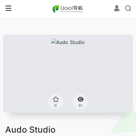
0
31
Audo Studio