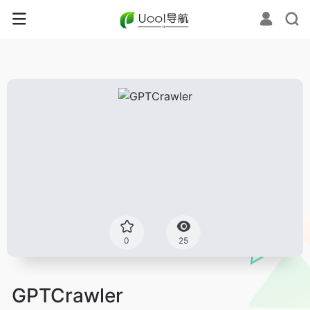
0
25
GPTCrawler