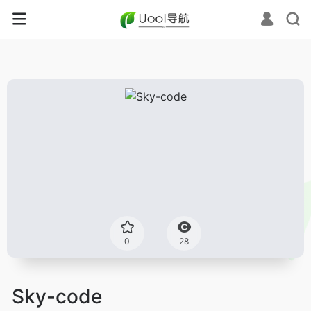
0
28
Sky-code