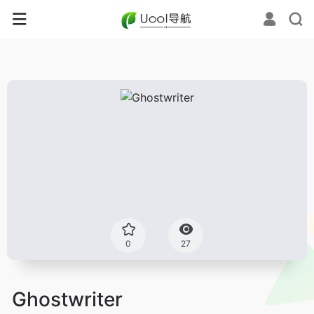
0
27
Ghostwriter