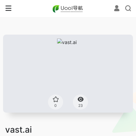
0
23
vast.ai