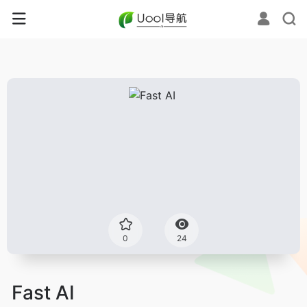
0
24
Fast AI