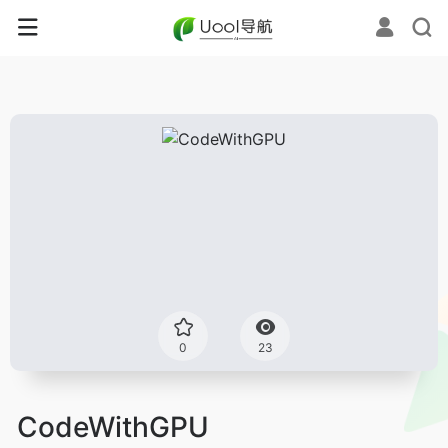
0
23
CodeWithGPU