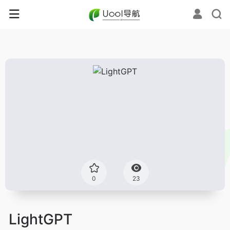
0
23
LightGPT