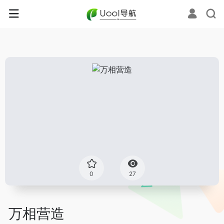
0
27
万相营造