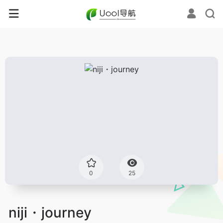
0
25
niji・journey