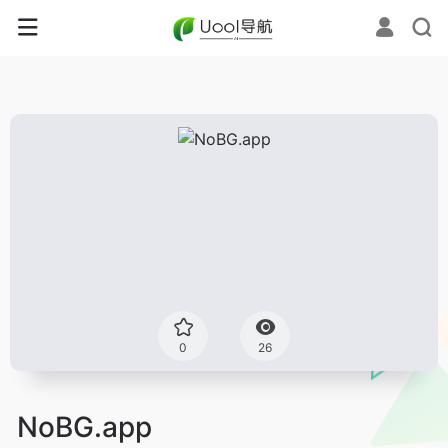
0
26
NoBG.app