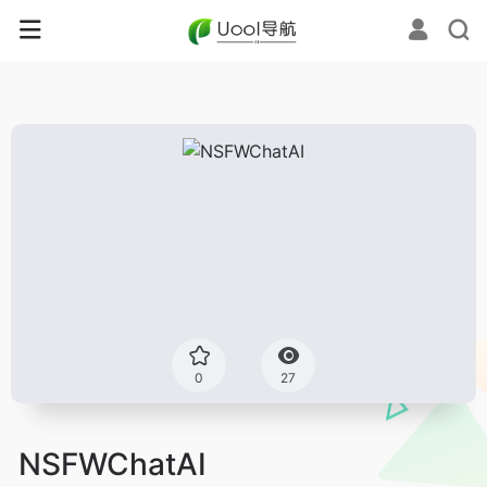
0
27
NSFWChatAI