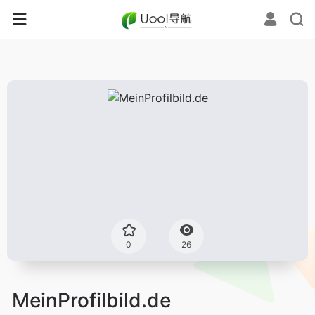
0
26
MeinProfilbild.de