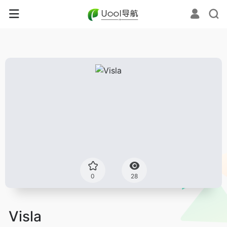
0
28
Visla