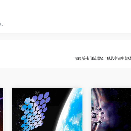
载。
詹姆斯·韦伯望远镜：触及宇宙中曾