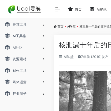
首页
Ai资讯
推荐工具
首页
•
Ai学堂
•
核泄漏十年后的日本福
AI工具集
核泄漏十年后的
AI社区
Ai学堂
7年前 (2019)发布
资源素材
创作工具
媒体运营
行业圈子