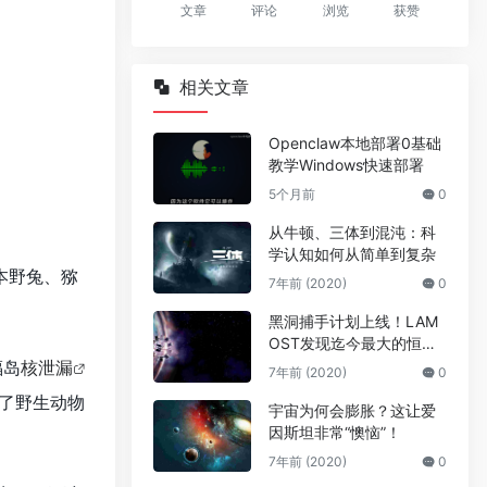
文章
评论
浏览
获赞
相关文章
Openclaw本地部署0基础
教学Windows快速部署
5个月前
0
从牛顿、三体到混沌：科
学认知如何从简单到复杂
本野兔、猕
7年前 (2020)
0
黑洞捕手计划上线！LAM
OST发现迄今最大的恒星
级黑洞
福岛
核泄漏
7年前 (2020)
0
了野生动物
宇宙为何会膨胀？这让爱
因斯坦非常“懊恼”！
7年前 (2020)
0