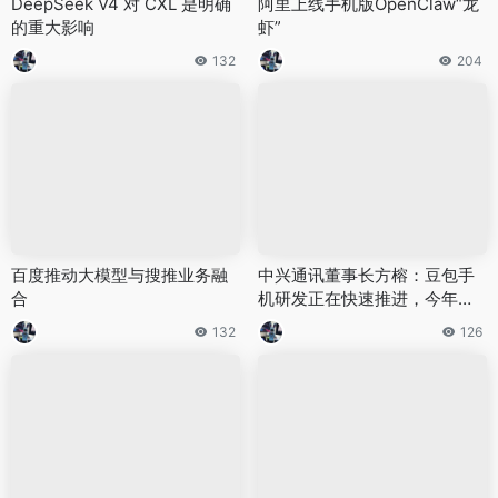
DeepSeek V4 对 CXL 是明确
阿里上线手机版OpenClaw“龙
的重大影响
虾”
132
204
百度推动大模型与搜推业务融
中兴通讯董事长方榕：豆包手
合
机研发正在快速推进，今年可
能会推出龙虾手机
132
126