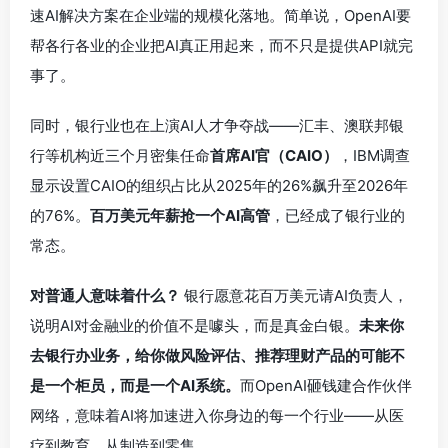
速AI解决方案在企业端的规模化落地。简单说，OpenAI要
帮各行各业的企业把AI真正用起来，而不只是提供API就完
事了。
同时，银行业也在上演AI人才争夺战——汇丰、澳联邦银
行等机构近三个月密集任命
首席AI官（CAIO）
，IBM调查
显示设置CAIO的组织占比从2025年的26%飙升至2026年
的76%。
百万美元年薪抢一个AI高管
，已经成了银行业的
常态。
对普通人意味着什么？
银行愿意花百万美元请AI负责人，
说明AI对金融业的价值不是噱头，而是真金白银。
未来你
去银行办业务，给你做风险评估、推荐理财产品的可能不
是一个柜员，而是一个AI系统。
而OpenAI砸钱建合作伙伴
网络，意味着AI将加速进入你身边的每一个行业——从医
疗到教育、从制造到零售。