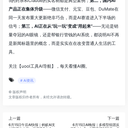
5的封杀和Claude的实名制都是典型案例；
第二，国内AI
产品正在集体升级
——微信支付、元宝、豆包、DuMate在
同一天发布重大更新绝非巧合，而是AI赛道进入下半场的
信号；
第三，AI正在从”玩一玩”变成”用起来”
——无论是销
量夺冠的AI眼镜，还是帮银行管钱的AI系统，都说明AI不再
是新闻标题里的概念，而是实实在在改变普通人生活的工
具。
关注【uool工具AI导航】，每天看懂AI圈。
# Ai资讯
©
版权声明
文章版权归作者所有，未经允许请勿转载。
上一篇
下一篇
6月15日午后AI快报｜蚂蚁AI支
6月15日AI晚报｜多模型组团反