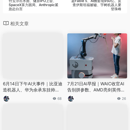
付宝浮出水面、燧原IPO上会、
超Fable 5、AI圈套现950亿、皮
SpaceX算力困局、Anthropic紧
查伊斯坦福被嘘、宇树机器人要
急赴白宫
登珠峰
相关文章
6月14日下午AI大事件｜比亚迪
7月21日AI早报｜WAIC收官AI
造机器人、华为余承东挂帅盘
告别拼参数、AMD亮剑英伟
古、MiniMax暴跌65%、Kimi
达、京东一日投三家机器人、N
68
26
K2.7 Code开源
etflix豪掷5.87亿买AI电影公司
——8件大事看懂AI圈