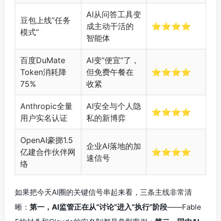
AI从问答工具变
豆包上线”任务
成主动干活的
⭐⭐⭐⭐
模式”
智能体
百度DuMate
AI变”便宜”了，
Token消耗降
但免费午餐在
⭐⭐⭐⭐
75%
收紧
Anthropic全量
AI安全与个人隐
⭐⭐⭐⭐
用户实名认证
私的新博弈
OpenAI豪掷1.5
企业AI落地的加
亿建合作伙伴网
⭐⭐⭐⭐
速信号
络
如果把今天AI圈的关键信号串起来看，三条主线非常清
晰：
第一，AI监管正在从”讨论”进入”执行”阶段
——Fable