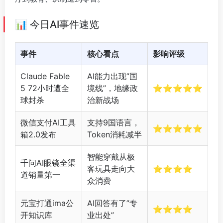
📊 今日AI事件速览
事件
核心看点
影响评级
Claude Fable
AI能力出现”国
5 72小时遭全
境线”，地缘政
⭐⭐⭐⭐⭐
球封杀
治新战场
微信支付AI工具
支持9国语言，
⭐⭐⭐⭐⭐
箱2.0发布
Token消耗减半
智能穿戴从极
千问AI眼镜全渠
客玩具走向大
⭐⭐⭐⭐
道销量第一
众消费
元宝打通ima公
AI回答有了”专
⭐⭐⭐⭐
开知识库
业出处”