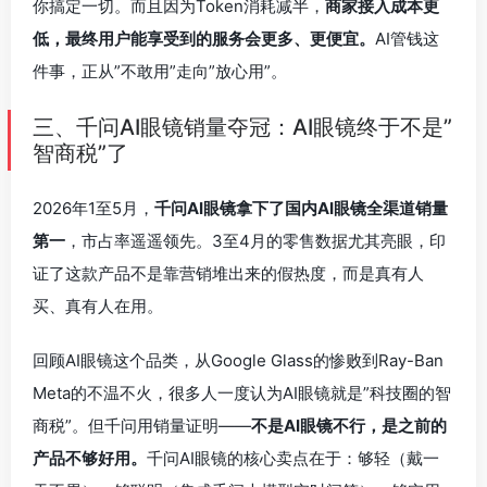
你搞定一切。而且因为Token消耗减半，
商家接入成本更
低，最终用户能享受到的服务会更多、更便宜。
AI管钱这
件事，正从”不敢用”走向”放心用”。
三、千问AI眼镜销量夺冠：AI眼镜终于不是”
智商税”了
2026年1至5月，
千问AI眼镜拿下了国内AI眼镜全渠道销量
第一
，市占率遥遥领先。3至4月的零售数据尤其亮眼，印
证了这款产品不是靠营销堆出来的假热度，而是真有人
买、真有人在用。
回顾AI眼镜这个品类，从Google Glass的惨败到Ray-Ban
Meta的不温不火，很多人一度认为AI眼镜就是”科技圈的智
商税”。但千问用销量证明——
不是AI眼镜不行，是之前的
产品不够好用。
千问AI眼镜的核心卖点在于：够轻（戴一