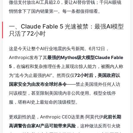
微信支付放出AI工具箱2.0，要让AI替你管钱；千问AI眼镜
悄悄拿下了国内销量第一。每一条都值得细看。
一、Claude Fable 5 光速被禁：最强AI模型
只活了72小时
这是今天让整个AI行业地震的头号新闻。6月12日，
Anthropic发布了其
最强的Mythos级大模型Claude Fable
5
，在编程和复杂推理任务上展现出惊人能力，被圈内人称
为”迄今为止最强的AI”。然而仅仅
72小时后，美国政府以
国家安全为由发布全球封杀令
——禁止美国境外任何人访
问该模型，甚至限制美国境内非公民使用。模型全线停
服，堪称AI史上最短命的顶级模型。
更戏剧性的是，Anthropic CEO达里奥·阿莫代伊
此前长期
高调警告自家AI产品可能带来风险
，这种做法反而引火烧