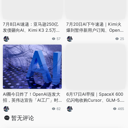
7月8日AI速递：亚马逊250亿
7月20日AI下午速递｜Kimi火
发债砸向AI、Kimi K3 2.5万亿
爆到暂停新用户订阅、OpenAI
参数登场、全球首例AI勒索攻
主管急眼建议无证据打压中国
57
25
击曝光
模型、图灵奖得主警告AI学会
演戏——8件大事看懂AI圈
AI圈今日炸了！OpenAI连发大
6月17日AI早报｜SpaceX 600
招，英伟达宣告「AI工厂」时
亿闪电收购Cursor、GLM-5.2
代，普通人将受这些影响
凌晨开源霸榜、Anthropic首度
62
465
公开40万次Claude Code行
暂无评论
为、DeepSeek 500亿收官