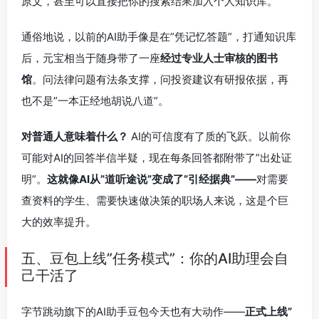
原文，甚至可以直接把你的搜索结果加入个人知识库。
通俗地说，以前的AI助手像是在”凭记忆答题”，打通知识库
后，元宝相当于随身带了一座
经过专业人士审核的图书
馆
。问法律问题有法条支撑，问投资建议有研报依据，再
也不是”一本正经地胡说八道”。
对普通人意味着什么？
AI的可信度有了质的飞跃。以前你
可能对AI的回答半信半疑，现在每条回答都附带了”出处证
明”。
这就像AI从”道听途说”变成了”引经据典”——
对需要
查资料的学生、需要快速做决策的职场人来说，这是个巨
大的效率提升。
五、豆包上线”任务模式”：你的AI助理会自
己干活了
字节跳动旗下的AI助手豆包今天也有大动作——
正式上线”