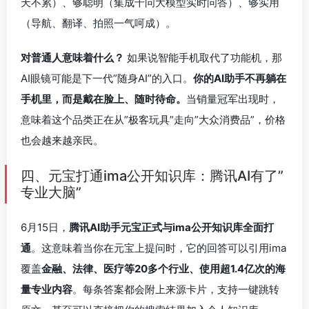
天不累）、够聪明（集成千问大模型实时问答）、够实用
（导航、翻译、拍照一气呵成）。
对普通人意味着什么？
如果说智能手机取代了功能机，那
AI眼镜可能是下一代”随身AI”的入口。
你的AI助手不再躺在
手机里，而是戴在脸上、随时待命。
当销量冠军出现时，
意味着这个品类正在从”极客玩具”走向”大众消费品”，价格
也会越来越亲民。
四、元宝打通ima公开知识库：腾讯AI有了”
专业大脑”
6月15日，
腾讯AI助手元宝正式与ima公开知识库全面打
通
。这意味着当你在元宝上提问时，它的回答可以引用ima
覆盖
金融、法律、医疗等20多个行业、使用超1.4亿次的海
量专业内容
。每条答案都会附上来源卡片，支持一键跳转