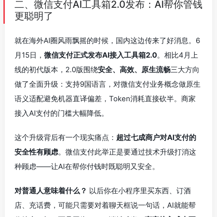
二、微信支付AI工具箱2.0发布：AI帮你管钱
更聪明了
就在海外AI圈风雨飘摇的时候，国内这边传来了好消息。6
月15日，
微信支付正式发布AI接入工具箱2.0
。相比4月上
线的初代版本，2.0版围绕
安全、高效、原生流畅
三大方向
做了全面升级：支持9国语言，对微信支付业务概念做原生
语义适配避免机器直译偏差，Token消耗直接砍半。商家
接入AI支付的门槛大幅降低。
这个升级背后有一个现实痛点：
超过七成商户对AI支付的
安全性有顾虑
。微信支付此举正是要通过技术升级打消这
种顾虑——让AI在帮你付钱时既聪明又安全。
对普通人意味着什么？
以后你在小程序里买东西、订酒
店、充话费，可能只需要对着聊天框说一句话，AI就能帮