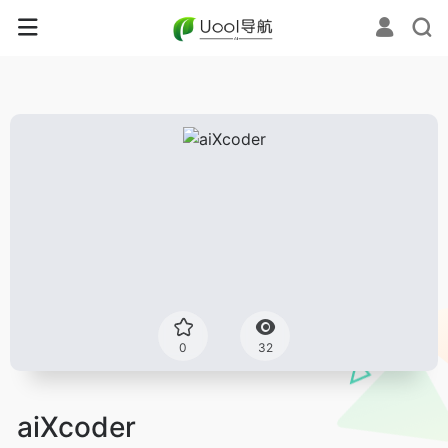
0
32
aiXcoder